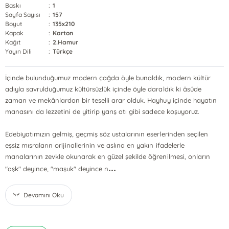
Baskı
:
1
Sayfa Sayısı
:
157
Boyut
:
135x210
Kapak
:
Karton
Kağıt
:
2.Hamur
Yayın Dili
:
Türkçe
İçinde bulunduğumuz modern çağda öyle bunaldık, modern kültür
adıyla savrulduğumuz kültürsüzlük içinde öyle daraldık ki âsûde
zaman ve mekânlardan bir teselli arar olduk. Hayhuy içinde hayatın
manasını da lezzetini de yitirip yarış atı gibi sadece koşuyoruz.
Edebiyatımızın gelmiş, geçmiş söz ustalarının eserlerinden seçilen
eşsiz mısraların orijinallerinin ve aslına en yakın ifadelerle
manalarının zevkle okunarak en güzel şekilde öğrenilmesi, onların
...
"aşk" deyince, "maşuk" deyince n
Devamını Oku