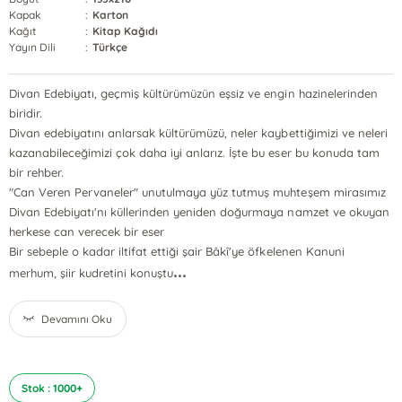
Kapak
:
Karton
Kağıt
:
Kitap Kağıdı
Yayın Dili
:
Türkçe
Divan Edebiyatı, geçmiş kültürümüzün eşsiz ve engin hazinelerinden
biridir.
Divan edebiyatını anlarsak kültürümüzü, neler kaybettiğimizi ve neleri
kazanabileceğimizi çok daha iyi anlarız. İşte bu eser bu konuda tam
bir rehber.
"Can Veren Pervaneler" unutulmaya yüz tutmuş muhteşem mirasımız
Divan Edebiyatı'nı küllerinden yeniden doğurmaya namzet ve okuyan
herkese can verecek bir eser
Bir sebeple o kadar iltifat ettiği şair Bâkî'ye öfkelenen Kanuni
...
merhum, şiir kudretini konuştu
Devamını Oku
Stok : 1000+