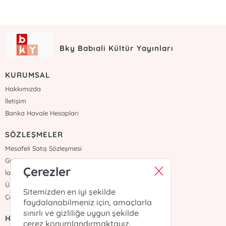
Bky Babıali Kültür Yayınları
KURUMSAL
Hakkımızda
İletişim
Banka Havale Hesapları
SÖZLEŞMELER
Mesafeli Satış Sözleşmesi
Gizlilik Sözleşmesi
Çerezler
İade ve Teslimat
Üyelik Sözleşmesi
Sitemizden en iyi şekilde
Çerez Politikası
faydalanabilmeniz için, amaçlarla
sınırlı ve gizliliğe uygun şekilde
HIZLI ERİŞİM
çerez konumlandırmaktayız.