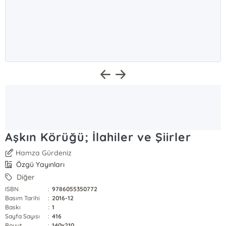
Aşkın Körüğü; İlahiler ve Şiirler
Hamza Gürdeniz
Özgü Yayınları
Diğer
ISBN
:
9786055350772
Basım Tarihi
:
2016-12
Baskı
:
1
Sayfa Sayısı
:
416
Boyut
:
140x210