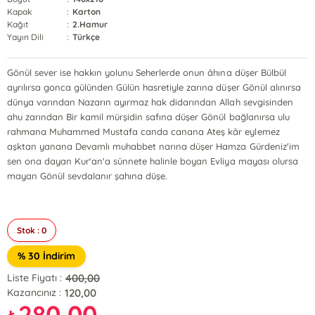
Kapak
:
Karton
Kağıt
:
2.Hamur
Yayın Dili
:
Türkçe
Gönül sever ise hakkın yolunu Seherlerde onun âhına düşer Bülbül
ayrılırsa gonca gülünden Gülün hasretiyle zarına düşer Gönül alınırsa
dünya varından Nazarın ayırmaz hak didarından Allah sevgisinden
ahu zarından Bir kamil mürşidin safına düşer Gönül bağlanırsa ulu
rahmana Muhammed Mustafa canda canana Ateş kâr eylemez
aşktan yanana Devamlı muhabbet narına düşer Hamza Gürdeniz'im
sen ona dayan Kur'an'a sünnete halinle boyan Evliya mayası olursa
mayan Gönül sevdalanır şahına düşe.
Stok : 0
% 30 İndirim
400,00
Liste Fiyatı :
120,00
Kazancınız :
280,00