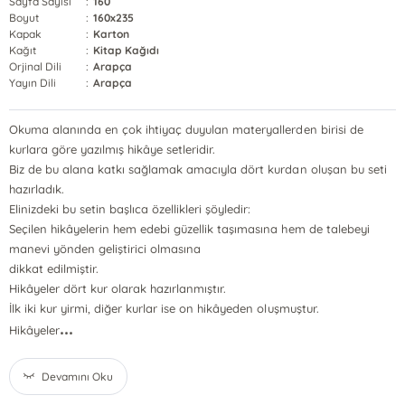
Sayfa Sayısı
:
160
Boyut
:
160x235
Kapak
:
Karton
Kağıt
:
Kitap Kağıdı
Orjinal Dili
:
Arapça
Yayın Dili
:
Arapça
Okuma alanında en çok ihtiyaç duyulan materyallerden birisi de
kurlara göre yazılmış hikâye setleridir.
Biz de bu alana katkı sağlamak amacıyla dört kurdan oluşan bu seti
hazırladık.
Elinizdeki bu setin başlıca özellikleri şöyledir:
Seçilen hikâyelerin hem edebi güzellik taşımasına hem de talebeyi
manevi yönden geliştirici olmasına
dikkat edilmiştir.
Hikâyeler dört kur olarak hazırlanmıştır.
İlk iki kur yirmi, diğer kurlar ise on hikâyeden oluşmuştur.
...
Hikâyeler
Devamını Oku