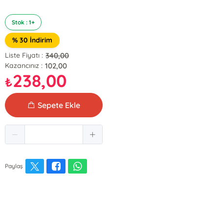
Stok : 1+
% 30 İndirim
340,00
Liste Fiyatı :
102,00
Kazancınız :
238,00
₺
Sepete Ekle
Paylaş