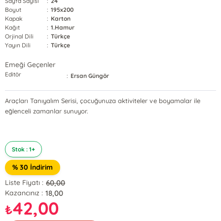
Sayfa Sayısı
:
24
Boyut
:
195x200
Kapak
:
Karton
Kağıt
:
1.Hamur
Orjinal Dili
:
Türkçe
Yayın Dili
:
Türkçe
Emeği Geçenler
Editör
:
Ersan Güngör
Araçları Tanıyalım Serisi, çocuğunuza aktiviteler ve boyamalar ile
eğlenceli zamanlar sunuyor.
Stok : 1+
% 30 İndirim
60,00
Liste Fiyatı :
18,00
Kazancınız :
42,00
₺