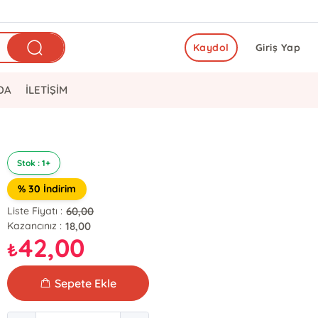
Kaydol
Giriş Yap
DA
İLETİŞİM
Stok : 1+
% 30 İndirim
60,00
Liste Fiyatı :
18,00
Kazancınız :
42,00
₺
Sepete Ekle