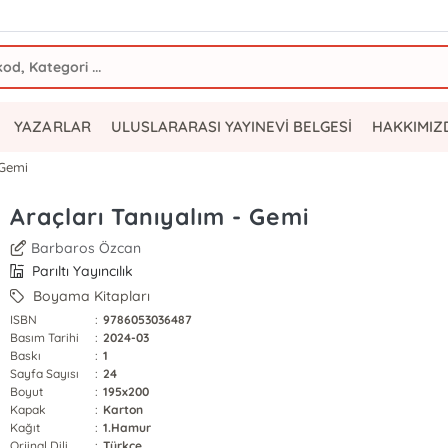
YAZARLAR
ULUSLARARASI YAYINEVİ BELGESİ
HAKKIMIZ
 Gemi
Araçları Tanıyalım - Gemi
Barbaros Özcan
Parıltı Yayıncılık
Boyama Kitapları
ISBN
:
9786053036487
Basım Tarihi
:
2024-03
Baskı
:
1
Sayfa Sayısı
:
24
Boyut
:
195x200
Kapak
:
Karton
Kağıt
:
1.Hamur
Orjinal Dili
:
Türkçe