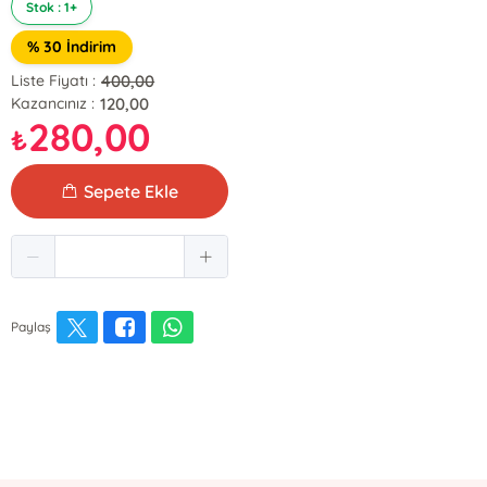
Stok : 1+
% 30 İndirim
400,00
Liste Fiyatı :
120,00
Kazancınız :
280,00
₺
Sepete Ekle
Paylaş