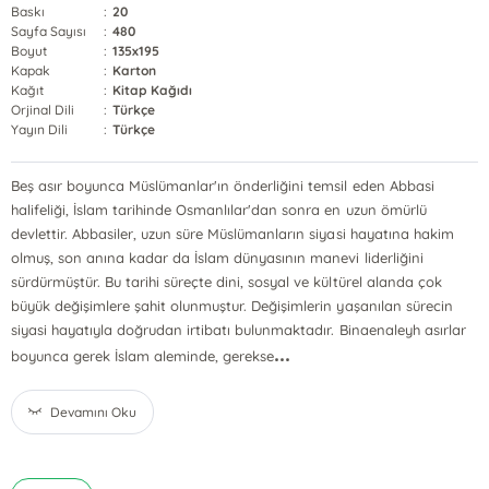
Baskı
:
20
Sayfa Sayısı
:
480
Boyut
:
135x195
Kapak
:
Karton
Kağıt
:
Kitap Kağıdı
Orjinal Dili
:
Türkçe
Yayın Dili
:
Türkçe
Beş asır boyunca Müslümanlar'ın önderliğini temsil eden Abbasi
halifeliği, İslam tarihinde Osmanlılar'dan sonra en uzun ömürlü
devlettir. Abbasiler, uzun süre Müslümanların siyasi hayatına hakim
olmuş, son anına kadar da İslam dünyasının manevi liderliğini
sürdürmüştür. Bu tarihi süreçte dini, sosyal ve kültürel alanda çok
büyük değişimlere şahit olunmuştur. Değişimlerin yaşanılan sürecin
siyasi hayatıyla doğrudan irtibatı bulunmaktadır. Binaenaleyh asırlar
...
boyunca gerek İslam aleminde, gerekse
Devamını Oku