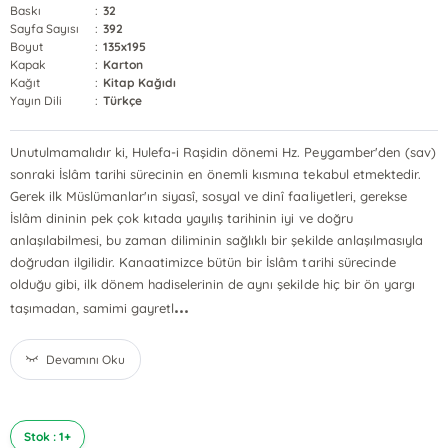
Baskı
:
32
Sayfa Sayısı
:
392
Boyut
:
135x195
Kapak
:
Karton
Kağıt
:
Kitap Kağıdı
Yayın Dili
:
Türkçe
Unutulmamalıdır ki, Hulefa-i Raşidin dönemi Hz. Peygamber'den (sav)
sonraki İslâm tarihi sürecinin en önemli kısmına tekabul etmektedir.
Gerek ilk Müslümanlar'ın siyasî, sosyal ve dinî faaliyetleri, gerekse
İslâm dininin pek çok kıtada yayılış tarihinin iyi ve doğru
anlaşılabilmesi, bu zaman diliminin sağlıklı bir şekilde anlaşılmasıyla
doğrudan ilgilidir. Kanaatimizce bütün bir İslâm tarihi sürecinde
olduğu gibi, ilk dönem hadiselerinin de aynı şekilde hiç bir ön yargı
...
taşımadan, samimi gayretl
Devamını Oku
Stok : 1+