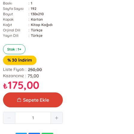
Baskı
:
1
Sayfa Sayısı
:
192
Boyut
:
130x210
Kapak
:
Karton
Kağıt
:
Kitap Kağıdı
Orjinal Dili
:
Türkçe
Yayın Dili
:
Türkçe
Stok : 1+
% 30 İndirim
250,00
Liste Fiyatı :
75,00
Kazancınız :
175,00
₺
Sepete Ekle