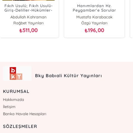
Hanımlardan Hz.
Fıkıh Usulü Dersleri
Peygamber'e Sorular
Mustafa Karabacak
Ahmed Davudoğlu
Özgü Yayınları
Şamil Yayınevi
196,00
224,00
₺
₺
Bky Babıali Kültür Yayınları
KURUMSAL
Hakkımızda
İletişim
Banka Havale Hesapları
SÖZLEŞMELER