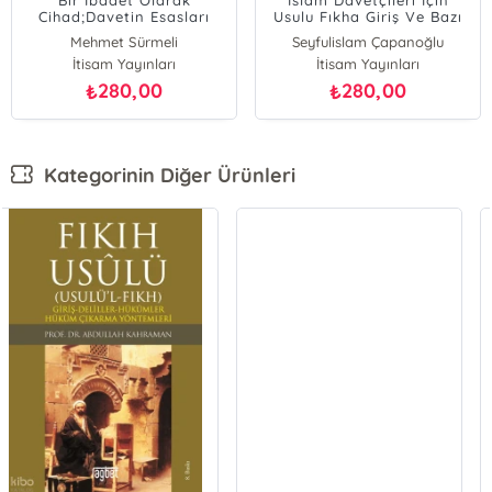
Bir İbadet Olarak
İslam Davetçileri İçin
Cihad;Davetin Esasları
Usulu Fıkha Giriş Ve Bazı
Fıkhi Meseleler
Mehmet Sürmeli
Seyfulislam Çapanoğlu
İtisam Yayınları
İtisam Yayınları
280,00
280,00
₺
₺
Kategorinin Diğer Ürünleri