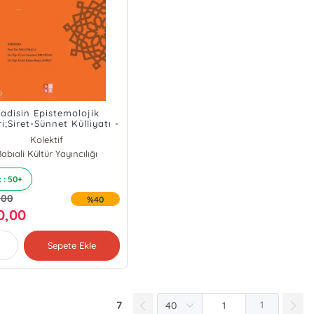
adisin Epistemolojik
i;Siret-Sünnet Külliyatı -
4
Kolektif
abıali Kültür Yayıncılığı
 : 50+
,00
%40
0,00
Sepete Ekle
7
1