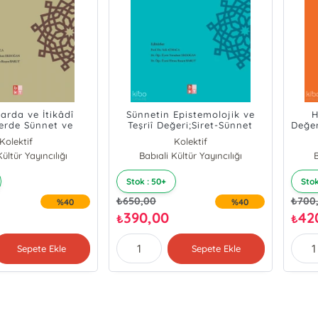
arda ve İtikâdî
Sünnetin Epistemolojik ve
H
erde Sünnet ve
Teşriî Değeri;Siret-Sünnet
Değer
-Sünnet Külliyatı -
Külliyatı - 3
Kolektif
Kolektif
5
ültür Yayıncılığı
Babıali Kültür Yayıncılığı
B
Stok : 50+
Stok
₺
650,00
₺
700
%40
%40
390,00
42
₺
₺
Sepete Ekle
Sepete Ekle