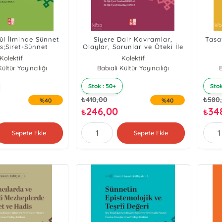
sûl İlminde Sünnet
Siyere Dair Kavramlar,
Tasa
s;Siret-Sünnet
Olaylar, Sorunlar ve Öteki İle
lliyatı - 6
İlişkiler;Siret-Sünnet Külliyatı
Hadis
Kolektif
Kolektif
- 2
ültür Yayıncılığı
Babıali Kültür Yayıncılığı
B
Stok : 50+
Stok
₺
410,00
₺
580
%40
%40
246,00
34
₺
₺
Sepete Ekle
Sepete Ekle