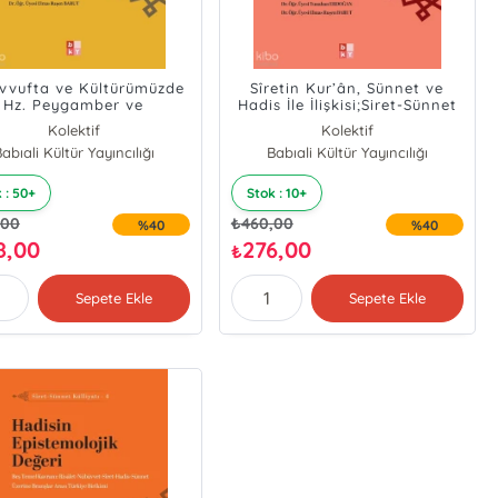
vvufta ve Kültürümüzde
Sîretin Kur’ân, Sünnet ve
Hz. Peygamber ve
Hadis İle İlişkisi;Siret-Sünnet
;Siret-Sünnet Külliyatı -
Külliyatı - 1
Kolektif
Kolektif
7
abıali Kültür Yayıncılığı
Babıali Kültür Yayıncılığı
 : 50+
Stok : 10+
,00
₺
460,00
%40
%40
8,00
276,00
₺
Sepete Ekle
Sepete Ekle