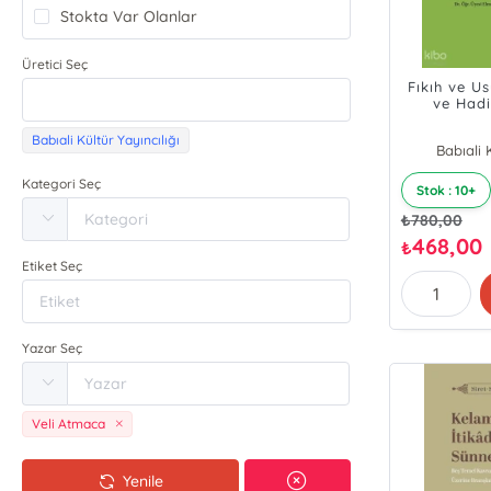
Stokta Var Olanlar
Üretici Seç
Fıkıh ve U
ve Hadi
Kü
Babıali Kültür Yayıncılığı
Babıali K
Kategori Seç
Stok : 10+
₺
780,00
468,00
₺
Etiket Seç
Yazar Seç
Veli Atmaca
Yenile