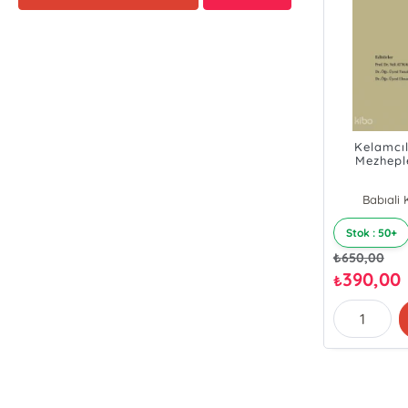
Kelamcıl
Mezhepl
Hadis;Siret
Babıali K
Stok : 50+
₺
650,00
390,00
₺