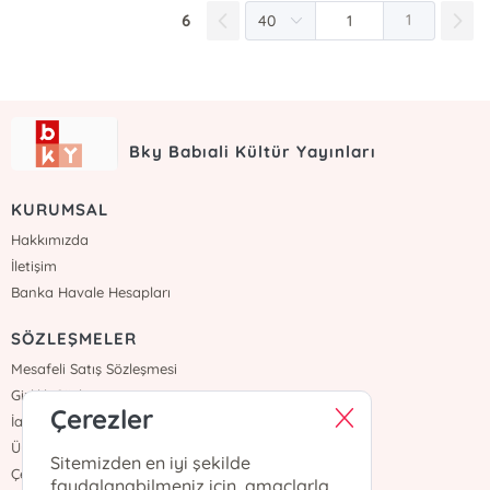
6
1
Bky Babıali Kültür Yayınları
KURUMSAL
Hakkımızda
İletişim
Banka Havale Hesapları
SÖZLEŞMELER
Mesafeli Satış Sözleşmesi
Gizlilik Sözleşmesi
Çerezler
İade ve Teslimat
Üyelik Sözleşmesi
Sitemizden en iyi şekilde
Çerez Politikası
faydalanabilmeniz için, amaçlarla