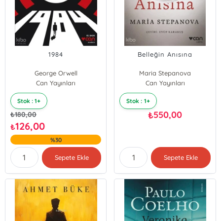
1984
Belleğin Anısına
George Orwell
Maria Stepanova
Can Yayınları
Can Yayınları
Stok : 1+
Stok : 1+
550,00
₺
₺
180,00
126,00
₺
%30
Sepete Ekle
Sepete Ekle