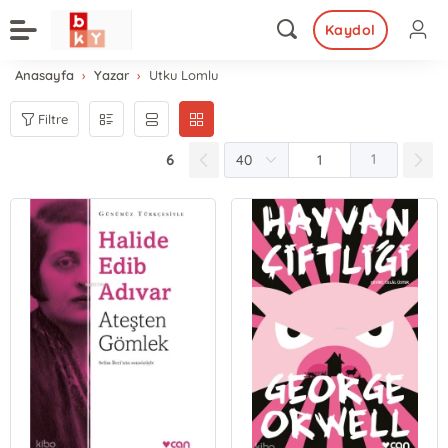
Kaydol
Anasayfa
Yazar
Utku Lomlu
Filtre
6
1