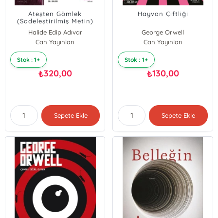
Ateşten Gömlek
Hayvan Çiftliği
(Sadeleştirilmiş Metin)
Halide Edip Adıvar
George Orwell
Can Yayınları
Can Yayınları
Stok : 1+
Stok : 1+
320,00
130,00
₺
₺
Sepete Ekle
Sepete Ekle