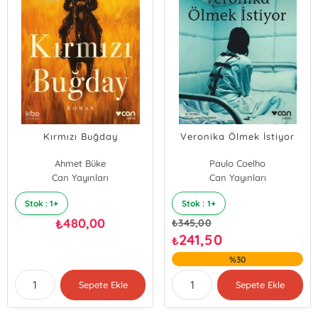
Kırmızı Buğday
Veronika Ölmek İstiyor
Ahmet Büke
Paulo Coelho
Can Yayınları
Can Yayınları
Stok : 1+
Stok : 1+
480,00
₺
₺
345,00
241,50
₺
%30
Sepete Ekle
Sepete Ekle