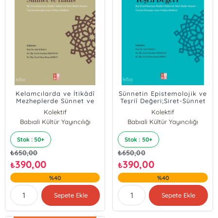
Kelamcılarda ve İtikâdî
Sünnetin Epistemolojik ve
Mezheplerde Sünnet ve
Teşriî Değeri;Siret-Sünnet
Hadis;Siret-Sünnet
Külliyatı - 3
Kolektif
Kolektif
Külliyatı - 5
Babıali Kültür Yayıncılığı
Babıali Kültür Yayıncılığı
Stok : 50+
Stok : 50+
₺
650,00
₺
650,00
390,00
390,00
₺
₺
%40
%40
Sepete Ekle
Sepete Ekle