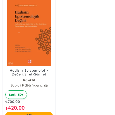
Hadisin Epistemolojik
Değeri;Siret-Sünnet
Külliyatı - 4
Kolektif
Babıali Kültür Yayıncılığı
Stok : 50+
₺
700,00
420,00
₺
%40