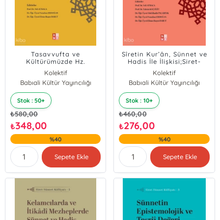
Tasavvufta ve
Sîretin Kur’ân, Sünnet ve
Kültürümüzde Hz.
Hadis İle İlişkisi;Siret-
Peygamber ve
Sünnet Külliyatı - 1
Kolektif
Kolektif
Hadis;Siret-Sünnet
Babıali Kültür Yayıncılığı
Babıali Kültür Yayıncılığı
Külliyatı - 7
Stok : 50+
Stok : 10+
₺
580,00
₺
460,00
348,00
276,00
₺
₺
%40
%40
Sepete Ekle
Sepete Ekle