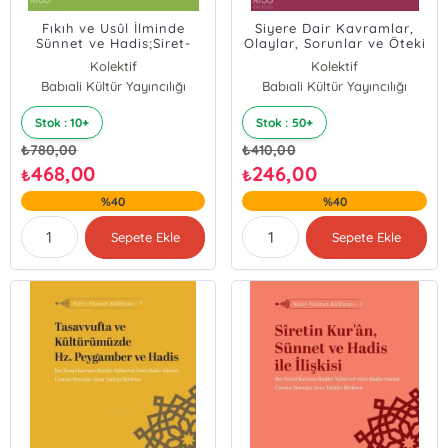
Fıkıh ve Usûl İlminde
Siyere Dair Kavramlar,
Sünnet ve Hadis;Siret-
Olaylar, Sorunlar ve Öteki
Sünnet Külliyatı - 6
İle İlişkiler;Siret-Sünnet
Kolektif
Kolektif
Külliyatı - 2
Babıali Kültür Yayıncılığı
Babıali Kültür Yayıncılığı
Stok : 10+
Stok : 50+
₺
780,00
₺
410,00
468,00
246,00
₺
₺
%40
%40
Sepete Ekle
Sepete Ekle