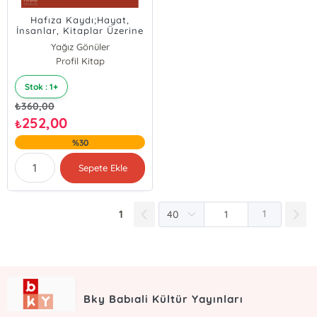
Hafıza Kaydı;Hayat,
İnsanlar, Kitaplar Üzerine
Denemeler
Yağız Gönüler
Profil Kitap
Stok : 1+
₺
360,00
252,00
₺
%30
Sepete Ekle
1
1
Bky Babıali Kültür Yayınları