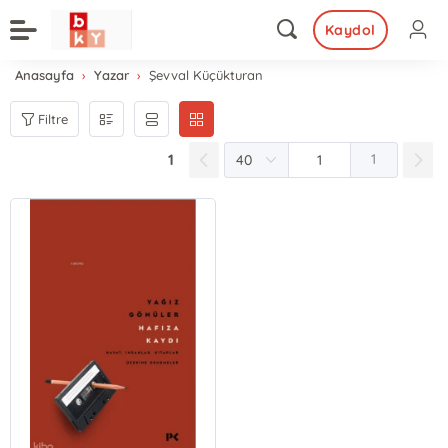
Kaydol
Anasayfa
Yazar
Şevval Küçükturan
Filtre
1
1