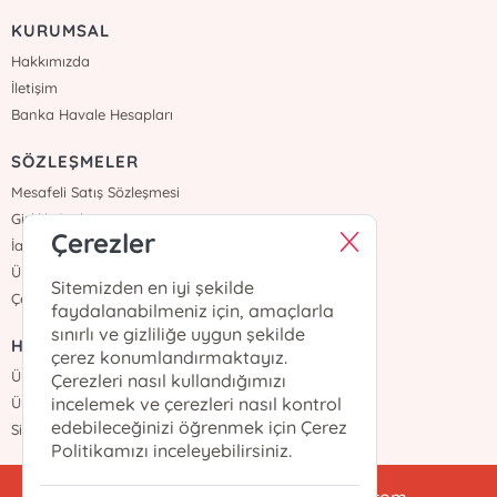
KURUMSAL
Hakkımızda
İletişim
Banka Havale Hesapları
SÖZLEŞMELER
Mesafeli Satış Sözleşmesi
Gizlilik Sözleşmesi
Çerezler
İade ve Teslimat
Üyelik Sözleşmesi
Sitemizden en iyi şekilde
Çerez Politikası
faydalanabilmeniz için, amaçlarla
sınırlı ve gizliliğe uygun şekilde
HIZLI ERİŞİM
çerez konumlandırmaktayız.
Üye Ol
Çerezleri nasıl kullandığımızı
incelemek ve çerezleri nasıl kontrol
Üye Girişi
edebileceğinizi öğrenmek için Çerez
Sipariş Takip
Politikamızı inceleyebilirsiniz.