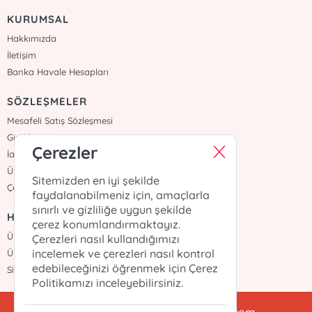
KURUMSAL
Hakkımızda
İletişim
Banka Havale Hesapları
SÖZLEŞMELER
Mesafeli Satış Sözleşmesi
Gizlilik Sözleşmesi
Çerezler
İade ve Teslimat
Üyelik Sözleşmesi
Sitemizden en iyi şekilde
Çerez Politikası
faydalanabilmeniz için, amaçlarla
sınırlı ve gizliliğe uygun şekilde
HIZLI ERİŞİM
çerez konumlandırmaktayız.
Üye Ol
Çerezleri nasıl kullandığımızı
incelemek ve çerezleri nasıl kontrol
Üye Girişi
edebileceğinizi öğrenmek için Çerez
Sipariş Takip
Politikamızı inceleyebilirsiniz.