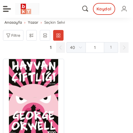
Kaydol
Anasayfa
Yazar
Seçkin Selvi
Filtre
1
1