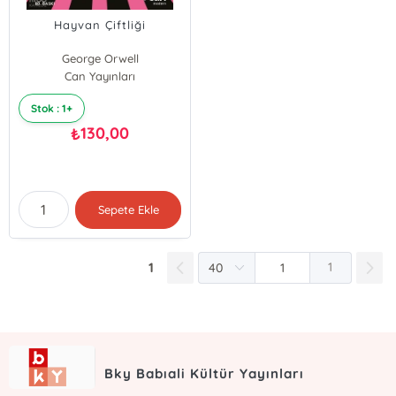
Hayvan Çiftliği
George Orwell
Can Yayınları
Stok : 1+
130,00
₺
Sepete Ekle
1
1
Bky Babıali Kültür Yayınları