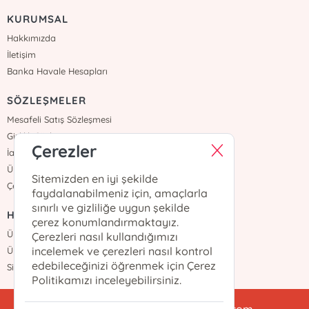
KURUMSAL
Hakkımızda
İletişim
Banka Havale Hesapları
SÖZLEŞMELER
Mesafeli Satış Sözleşmesi
Gizlilik Sözleşmesi
Çerezler
İade ve Teslimat
Üyelik Sözleşmesi
Sitemizden en iyi şekilde
Çerez Politikası
faydalanabilmeniz için, amaçlarla
sınırlı ve gizliliğe uygun şekilde
HIZLI ERİŞİM
çerez konumlandırmaktayız.
Üye Ol
Çerezleri nasıl kullandığımızı
incelemek ve çerezleri nasıl kontrol
Üye Girişi
edebileceğinizi öğrenmek için Çerez
Sipariş Takip
Politikamızı inceleyebilirsiniz.