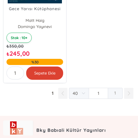
Gece Yarısı Kütüphanesi
Matt Haig
Domingo Yayınevi
Stok : 10+
₺
350,00
245,00
₺
%30
Sepete Ekle
1
1
Bky Babıali Kültür Yayınları