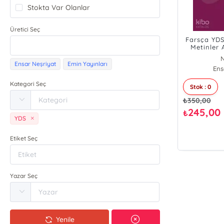
Stokta Var Olanlar
Üretici Seç
Farsça YDS
Metinler 
Kapak Far
N
Kılavuzu 
Ensar Neşriyat
Emin Yayınları
Ens
Kategori Seç
Stok : 0
₺
350,00
245,00
₺
YDS
Etiket Seç
Yazar Seç
Yenile