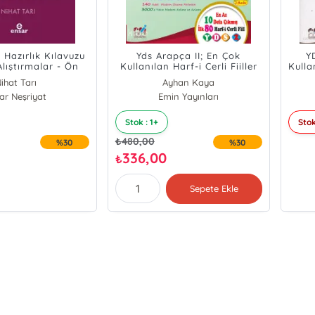
 Hazırlık Kılavuzu
Yds Arapça II; En Çok
Y
Alıştırmalar - Ön
Kullanılan Harf-i Cerli Fiiller
Kulla
sça YDS Hazırlık
Kelime Cümle ve Metin
Ke
ihat Tarı
Ayhan Kaya
Metinle; Gramer -
Çözümleri
ar Neşriyat
Emin Yayınları
Sözlük
Stok : 1+
Stok
₺
480,00
%30
%30
336,00
₺
Sepete Ekle