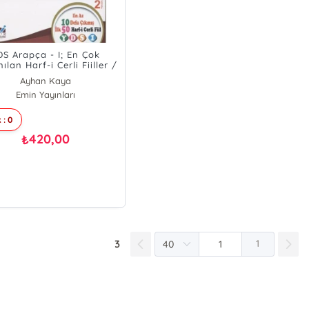
DS Arapça - I; En Çok
nılan Harf-i Cerli Fiiller /
lime, Cümle ve Metin
Ayhan Kaya
Çözümleri
Emin Yayınları
 : 0
420,00
₺
3
1