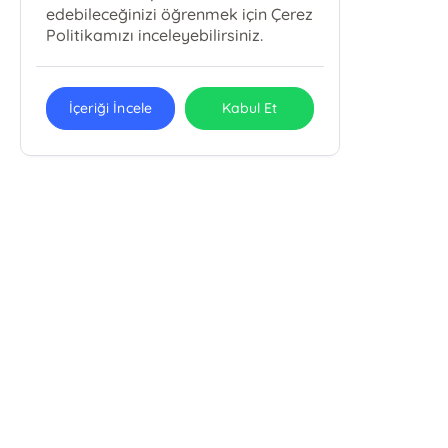
edebileceğinizi öğrenmek için Çerez
Politikamızı inceleyebilirsiniz.
İçeriği İncele
Kabul Et
Bky Babıali Kültür Yayınları