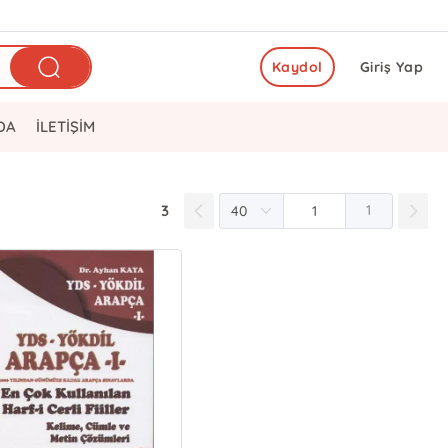
Kaydol
Giriş Yap
DA
İLETİŞİM
3
1