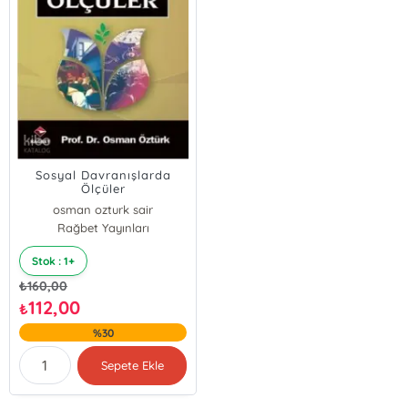
Sosyal Davranışlarda
Ölçüler
osman ozturk sair
Rağbet Yayınları
Stok : 1+
₺
160,00
112,00
₺
%30
Sepete Ekle