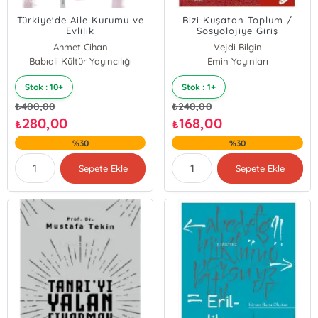
Türkiye'de Aile Kurumu ve
Bizi Kuşatan Toplum /
Evlilik
Sosyolojiye Giriş
Ahmet Cihan
Vejdi Bilgin
Babıali Kültür Yayıncılığı
Emin Yayınları
Stok : 10+
Stok : 1+
₺
400,00
₺
240,00
280,00
168,00
₺
₺
%30
%30
Sepete Ekle
Sepete Ekle