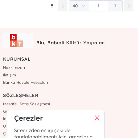
5
1
Bky Babıali Kültür Yayınları
KURUMSAL
Hakkımızda
İletişim
Banka Havale Hesapları
SÖZLEŞMELER
Mesafeli Satış Sözleşmesi
Gizlilik Sözleşmesi
Çerezler
İade ve Teslimat
Üyelik Sözleşmesi
Sitemizden en iyi şekilde
Çerez Politikası
faydalanabilmeniz için, amaçlarla