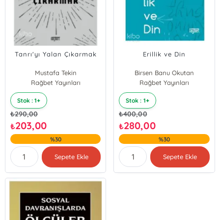
Tanrı'yı Yalan Çıkarmak
Erillik ve Din
Mustafa Tekin
Birsen Banu Okutan
Rağbet Yayınları
Rağbet Yayınları
Stok : 1+
Stok : 1+
₺
290,00
₺
400,00
203,00
280,00
₺
₺
%30
%30
Sepete Ekle
Sepete Ekle