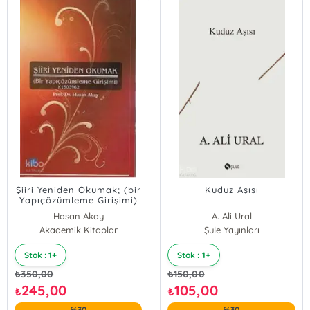
Şiiri Yeniden Okumak; (bir
Kuduz Aşısı
Yapıçözümleme Girişimi)
Hasan Akay
A. Ali Ural
Akademik Kitaplar
Şule Yayınları
Stok : 1+
Stok : 1+
₺
350,00
₺
150,00
245,00
105,00
₺
₺
%30
%30