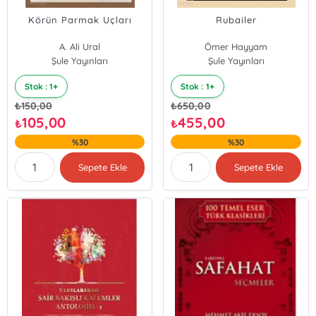
Körün Parmak Uçları
Rubailer
A. Ali Ural
Ömer Hayyam
Şule Yayınları
Şule Yayınları
Stok : 1+
Stok : 1+
₺
150,00
₺
650,00
105,00
455,00
₺
₺
%30
%30
Sepete Ekle
Sepete Ekle