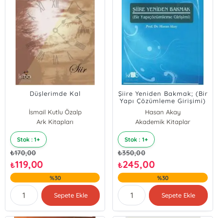
Düşlerimde Kal
Şiire Yeniden Bakmak; (Bir
Yapı Çözümleme Girişimi)
İsmail Kutlu Özalp
Hasan Akay
Ark Kitapları
Akademik Kitaplar
Stok : 1+
Stok : 1+
₺
170,00
₺
350,00
119,00
245,00
₺
₺
%30
%30
Sepete Ekle
Sepete Ekle