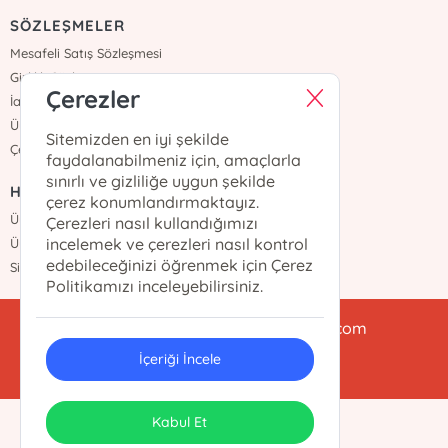
SÖZLEŞMELER
Mesafeli Satış Sözleşmesi
Gizlilik Sözleşmesi
Çerezler
İade ve Teslimat
Üyelik Sözleşmesi
Sitemizden en iyi şekilde
Çerez Politikası
faydalanabilmeniz için, amaçlarla
sınırlı ve gizliliğe uygun şekilde
HIZLI ERİŞİM
çerez konumlandırmaktayız.
Üye Ol
Çerezleri nasıl kullandığımızı
incelemek ve çerezleri nasıl kontrol
Üye Girişi
edebileceğinizi öğrenmek için Çerez
Sipariş Takip
Politikamızı inceleyebilirsiniz.
babialikulturyayinlari@gmail.com
İçeriği İncele
0212 438 47 78
ONSO
Tasarım & Uygulama
Kabul Et