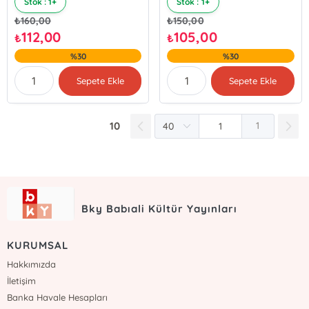
Stok : 1+
Stok : 1+
₺
160,00
₺
150,00
112,00
105,00
₺
₺
%30
%30
Sepete Ekle
Sepete Ekle
10
1
Bky Babıali Kültür Yayınları
KURUMSAL
Hakkımızda
İletişim
Banka Havale Hesapları