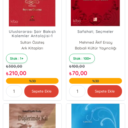
Uluslararası Şair Bakışlı
Safahat; Seçmeler
Kalemler Antolojisi-1
Sultan Özateş
Mehmed Âkif Ersoy
Ark Kitapları
Babıali Kültür Yayıncılığı
Stok : 1+
Stok : 100+
₺
300,00
₺
100,00
210,00
70,00
₺
₺
%30
%30
Sepete Ekle
Sepete Ekle