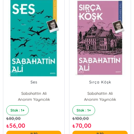
Ses
Sırça Köşk
Sabahattin Ali
Sabahattin Ali
Anonim Yayıncılık
Anonim Yayıncılık
Stok : 1+
Stok : 1+
₺
80,00
₺
100,00
56,00
70,00
₺
₺
%30
%30