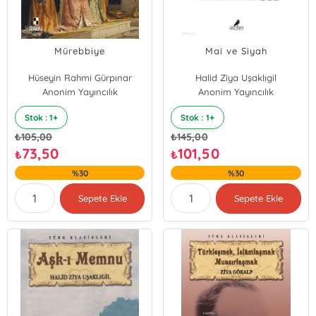
Mürebbiye
Mai ve Siyah
Hüseyin Rahmi Gürpınar
Halid Ziya Uşaklıgil
Anonim Yayıncılık
Anonim Yayıncılık
Stok : 1+
Stok : 1+
₺
105,00
₺
145,00
73,50
101,50
₺
₺
%30
%30
Sepete Ekle
Sepete Ekle