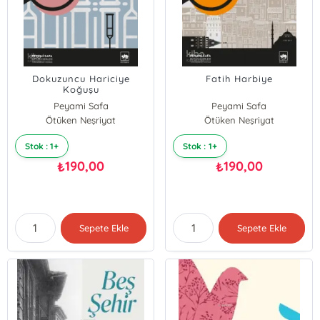
Dokuzuncu Hariciye
Fatih Harbiye
Koğuşu
Peyami Safa
Peyami Safa
Ötüken Neşriyat
Ötüken Neşriyat
Stok : 1+
Stok : 1+
190,00
190,00
₺
₺
Sepete Ekle
Sepete Ekle