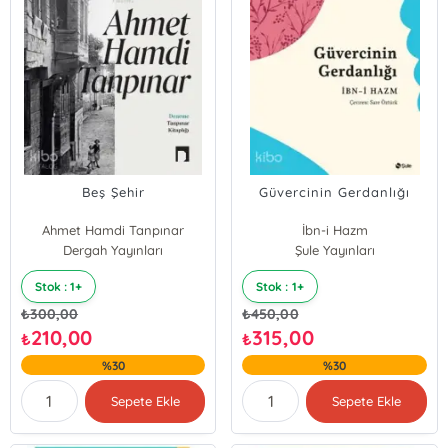
Beş Şehir
Güvercinin Gerdanlığı
Ahmet Hamdi Tanpınar
İbn-i Hazm
Dergah Yayınları
Şule Yayınları
Stok : 1+
Stok : 1+
₺
300,00
₺
450,00
210,00
315,00
₺
₺
%30
%30
Sepete Ekle
Sepete Ekle