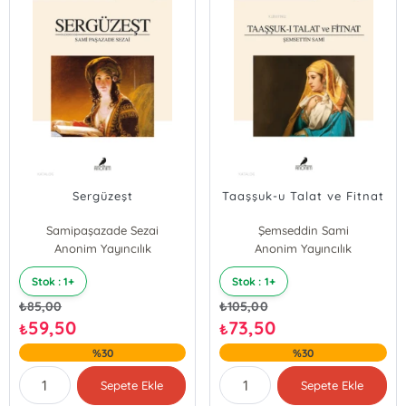
Sergüzeşt
Taaşşuk-u Talat ve Fitnat
Samipaşazade Sezai
Şemseddin Sami
Anonim Yayıncılık
Anonim Yayıncılık
Stok : 1+
Stok : 1+
₺
85,00
₺
105,00
59,50
73,50
₺
₺
%30
%30
Sepete Ekle
Sepete Ekle