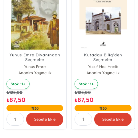
Yunus Emre Divanından
Kutadgu Bilig'den
Seçmeler
Seçmeler
Yunus Emre
Yusuf Has Hacib
Anonim Yayıncılık
Anonim Yayıncılık
Stok : 1+
Stok : 1+
₺
125,00
₺
125,00
87,50
87,50
₺
₺
%30
%30
Sepete Ekle
Sepete Ekle