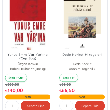
Yunus Emre Var Yar'ına
Dede Korkut Hikayeleri
(Cep Boy)
Özgen Keskin
Dede Korkut
Babıali Kültür Yayıncılığı
Anonim Yayıncılık
Stok : 100+
Stok : 1+
₺
200,00
₺
95,00
140,00
66,50
₺
₺
%30
%30
Sepete Ekle
Sepete Ekle