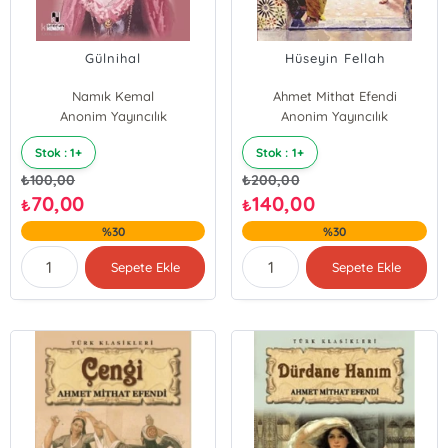
Gülnihal
Hüseyin Fellah
Namık Kemal
Ahmet Mithat Efendi
Anonim Yayıncılık
Anonim Yayıncılık
Stok : 1+
Stok : 1+
₺
100,00
₺
200,00
70,00
140,00
₺
₺
%30
%30
Sepete Ekle
Sepete Ekle