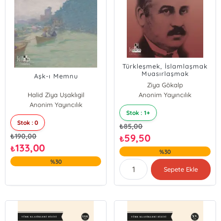
Türkleşmek, İslamlaşmak
Muasırlaşmak
Aşk-ı Memnu
Ziya Gökalp
Halid Ziya Uşaklıgil
Anonim Yayıncılık
Anonim Yayıncılık
Stok : 1+
Stok : 0
₺
85,00
₺
190,00
59,50
₺
133,00
₺
%30
%30
Sepete Ekle