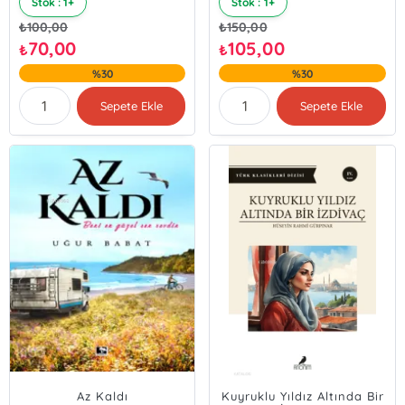
Stok : 1+
Stok : 1+
₺
100,00
₺
150,00
70,00
105,00
₺
₺
%30
%30
Sepete Ekle
Sepete Ekle
Az Kaldı
Kuyruklu Yıldız Altında Bir