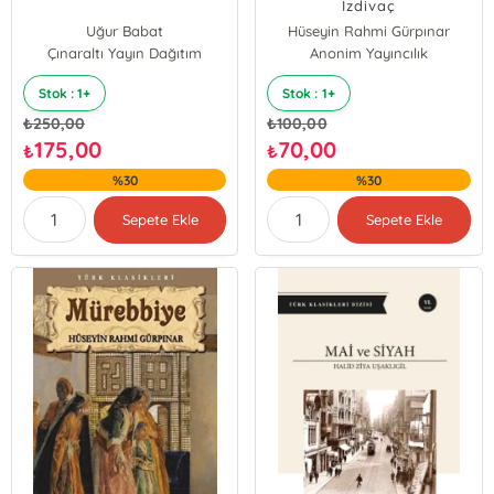
İzdivaç
Uğur Babat
Hüseyin Rahmi Gürpınar
Çınaraltı Yayın Dağıtım
Anonim Yayıncılık
Stok : 1+
Stok : 1+
₺
250,00
₺
100,00
175,00
70,00
₺
₺
%30
%30
Sepete Ekle
Sepete Ekle