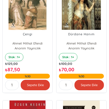
Çengi
Dürdane Hanım
Ahmet Mithat Efendi
Ahmet Mithat Efendi
Anonim Yayıncılık
Anonim Yayıncılık
Stok : 1+
Stok : 1+
₺
125,00
₺
100,00
87,50
70,00
₺
₺
%30
%30
Sepete Ekle
Sepete Ekle