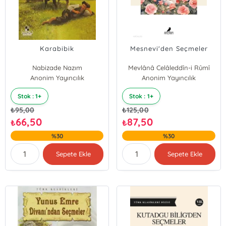
Karabibik
Mesnevi'den Seçmeler
Nabizade Nazım
Mevlânâ Celâleddîn-i Rûmî
Anonim Yayıncılık
Anonim Yayıncılık
Stok : 1+
Stok : 1+
₺
95,00
₺
125,00
66,50
87,50
₺
₺
%30
%30
Sepete Ekle
Sepete Ekle