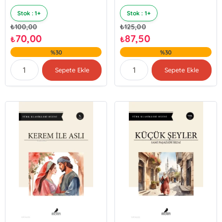
Stok : 1+
Stok : 1+
₺
100,00
₺
125,00
70,00
87,50
₺
₺
%30
%30
Sepete Ekle
Sepete Ekle