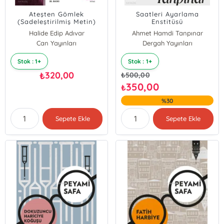
Ateşten Gömlek
Saatleri Ayarlama
(Sadeleştirilmiş Metin)
Enstitüsü
Halide Edip Adıvar
Ahmet Hamdi Tanpınar
Can Yayınları
Dergah Yayınları
Stok : 1+
Stok : 1+
320,00
₺
₺
500,00
350,00
₺
%30
Sepete Ekle
Sepete Ekle