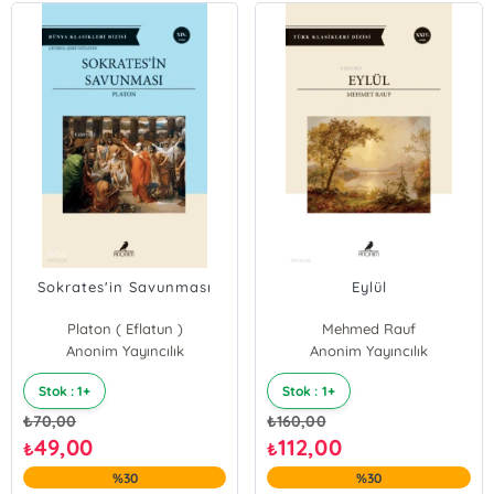
Sokrates'in Savunması
Eylül
Platon ( Eflatun )
Mehmed Rauf
Anonim Yayıncılık
Anonim Yayıncılık
Stok : 1+
Stok : 1+
₺
70,00
₺
160,00
49,00
112,00
₺
₺
%30
%30