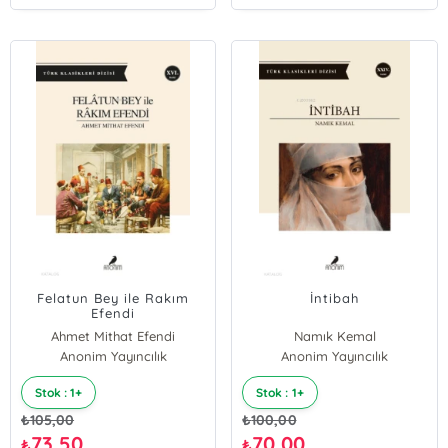
Felatun Bey ile Rakım
İntibah
Efendi
Ahmet Mithat Efendi
Namık Kemal
Anonim Yayıncılık
Anonim Yayıncılık
Stok : 1+
Stok : 1+
₺
105,00
₺
100,00
73,50
70,00
₺
₺