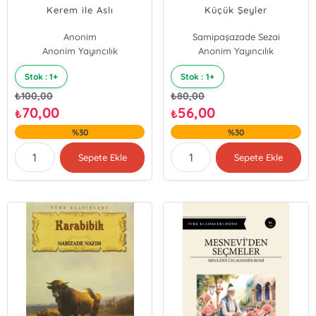
Kerem ile Aslı
Küçük Şeyler
Anonim
Samipaşazade Sezai
Anonim Yayıncılık
Anonim Yayıncılık
Stok : 1+
Stok : 1+
₺
100,00
₺
80,00
70,00
56,00
₺
₺
%30
%30
Sepete Ekle
Sepete Ekle