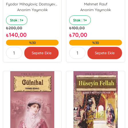
Fyodor Mihayloviç Dostoyevski
Mehmet Rauf
Anonim Yayıncılık
Anonim Yayıncılık
Stok : 1+
Stok : 1+
₺
200,00
₺
100,00
140,00
70,00
₺
₺
%30
%30
Sepete Ekle
Sepete Ekle