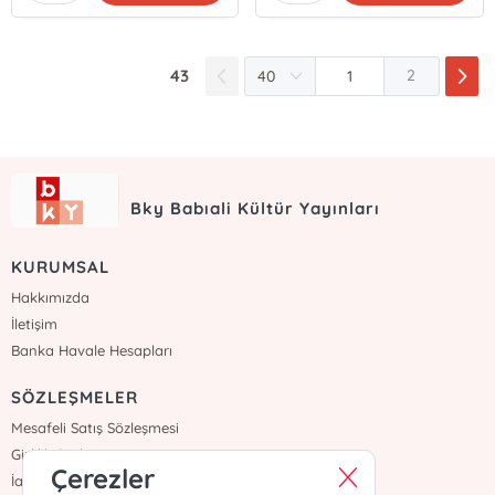
43
2
Bky Babıali Kültür Yayınları
KURUMSAL
Hakkımızda
İletişim
Banka Havale Hesapları
SÖZLEŞMELER
Mesafeli Satış Sözleşmesi
Gizlilik Sözleşmesi
Çerezler
İade ve Teslimat