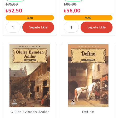
₺
75,00
₺
80,00
52,50
56,00
₺
₺
%30
%30
Sepete Ekle
Sepete Ekle
Ölüler Evinden Anılar
Define