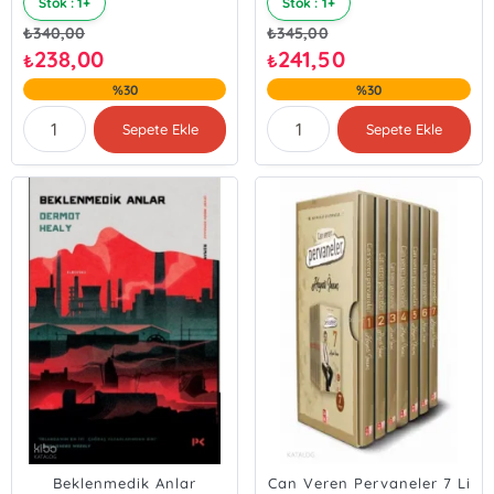
Stok : 1+
Stok : 1+
₺
340,00
₺
345,00
238,00
241,50
₺
₺
%30
%30
Sepete Ekle
Sepete Ekle
Beklenmedik Anlar
Can Veren Pervaneler 7 Li