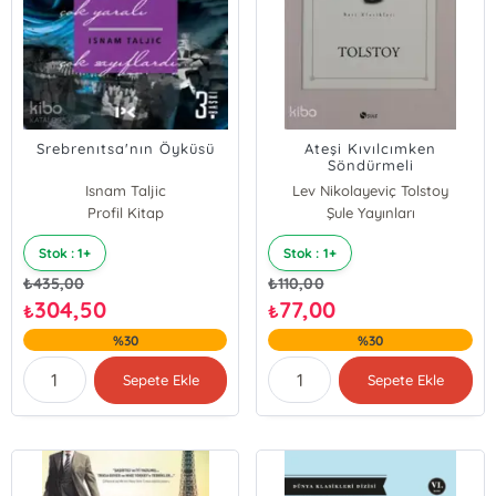
Srebrenıtsa'nın Öyküsü
Ateşi Kıvılcımken
Söndürmeli
Isnam Taljic
Lev Nikolayeviç Tolstoy
Profil Kitap
Şule Yayınları
Stok : 1+
Stok : 1+
₺
435,00
₺
110,00
304,50
77,00
₺
₺
%30
%30
Sepete Ekle
Sepete Ekle