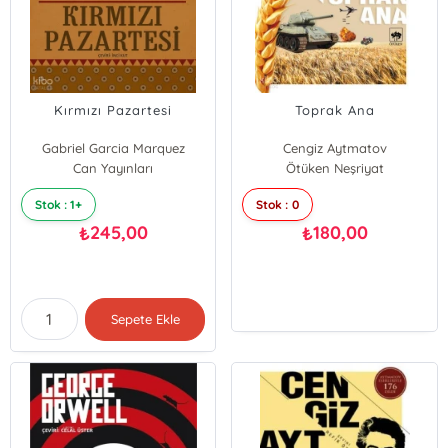
Kırmızı Pazartesi
Toprak Ana
Gabriel Garcia Marquez
Cengiz Aytmatov
Can Yayınları
Ötüken Neşriyat
Stok : 1+
Stok : 0
245,00
180,00
₺
₺
Sepete Ekle