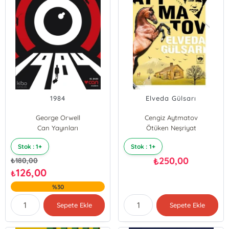
1984
Elveda Gülsarı
George Orwell
Cengiz Aytmatov
Can Yayınları
Ötüken Neşriyat
Stok : 1+
Stok : 1+
250,00
₺
₺
180,00
126,00
₺
%30
Sepete Ekle
Sepete Ekle