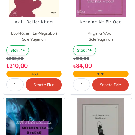
Akıllı Deliler Kitabı
Kendine Ait Bir Oda
Ebul-Kasım En-Neysaburi
Virginia Woolf
Şule Yayınları
Şule Yayınları
Stok : 1+
Stok : 1+
₺
300,00
₺
120,00
210,00
84,00
₺
₺
%30
%30
Sepete Ekle
Sepete Ekle