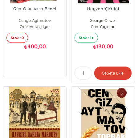
Gün Olur Asra Bedel
Hayvan Çiftliği
Cengiz Aytmatov
George Orwell
Ötüken Neşriyat
Can Yayınları
Stok : 0
Stok : 1+
400,00
130,00
₺
₺
Sepete Ekle