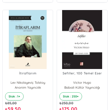
İtiraflarım
Sefiller; 100 Temel Eser
Lev Nikolayeviç Tolstoy
Victor Hugo
Anonim Yayıncılık
Babıali Kültür Yayıncılığı
Stok : 1+
Stok : 250+
₺
85,00
₺
250,00
59,50
175,00
₺
₺