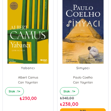
Yabancı
Simyacı
Albert Camus
Paulo Coelho
Can Yayınları
Can Yayınları
Stok : 1+
Stok : 1+
230,00
₺
₺
340,00
238,00
₺
%30