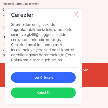
Mesafeli Satış Sözleşmesi
Gizlilik Sözleşmesi
Çerezler
İade ve Teslimat
Üyelik Sözleşmesi
Sitemizden en iyi şekilde
Çerez Politikası
faydalanabilmeniz için, amaçlarla
sınırlı ve gizliliğe uygun şekilde
HIZLI ERİŞİM
çerez konumlandırmaktayız.
Üye Ol
Çerezleri nasıl kullandığımızı
incelemek ve çerezleri nasıl kontrol
Üye Girişi
edebileceğinizi öğrenmek için Çerez
Sipariş Takip
Politikamızı inceleyebilirsiniz.
babialikulturyayinlari@gmail.com
İçeriği İncele
0212 438 47 78
ONSO
Tasarım & Uygulama
Kabul Et