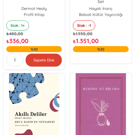
Set
Dermot Healy
Hayati İnanç
Profil Kitap
Babıali Kültür Yayıncılığı
Stok : 1+
Stok : -1
₺
480,00
₺
1.930,00
336,00
1.351,00
₺
₺
%30
%30
Sepete Ekle