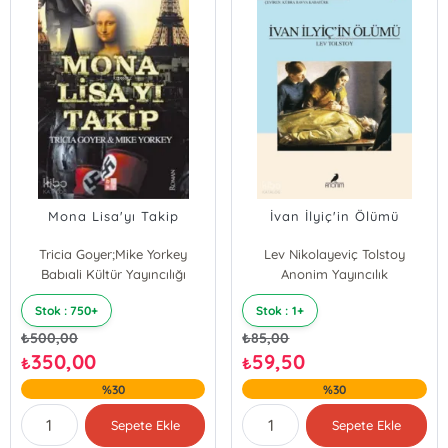
Mona Lisa'yı Takip
İvan İlyiç'in Ölümü
Tricia Goyer;Mike Yorkey
Lev Nikolayeviç Tolstoy
Babıali Kültür Yayıncılığı
Tricia Goyer
Anonim Yayıncılık
Mike Yorkey
Stok : 750+
Stok : 1+
₺
500,00
₺
85,00
350,00
59,50
₺
₺
%30
%30
Sepete Ekle
Sepete Ekle