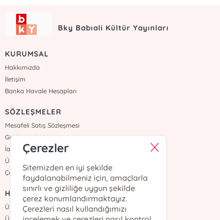
Bky Babıali Kültür Yayınları
KURUMSAL
Hakkımızda
İletişim
Banka Havale Hesapları
SÖZLEŞMELER
Mesafeli Satış Sözleşmesi
Gizlilik Sözleşmesi
Çerezler
İade ve Teslimat
Üyelik Sözleşmesi
Sitemizden en iyi şekilde
Çerez Politikası
faydalanabilmeniz için, amaçlarla
sınırlı ve gizliliğe uygun şekilde
HIZLI ERİŞİM
çerez konumlandırmaktayız.
Üye Ol
Çerezleri nasıl kullandığımızı
incelemek ve çerezleri nasıl kontrol
Üye Girişi