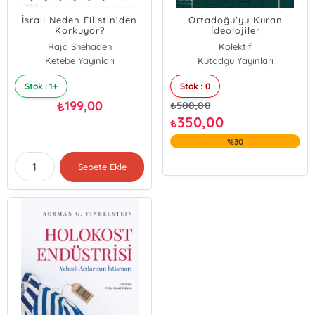
İsrail Neden Filistin’den
Ortadoğu'yu Kuran
Korkuyor?
İdeolojiler
Raja Shehadeh
Kolektif
Ketebe Yayınları
Kutadgu Yayınları
Stok : 1+
Stok : 0
199,00
₺
₺
500,00
350,00
₺
%30
Sepete Ekle