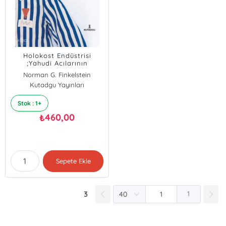
Holokost Endüstrisi
;Yahudi Acılarının
İstismarı
Norman G. Finkelstein
Kutadgu Yayınları
Stok : 1+
460,00
₺
Sepete Ekle
3
1