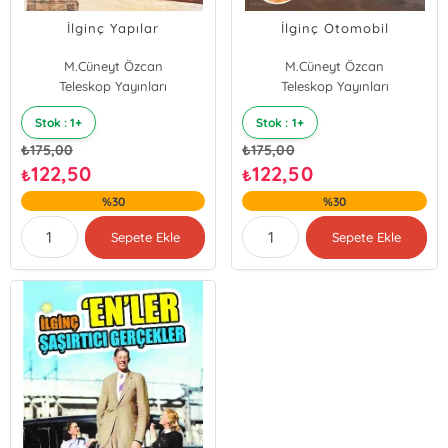
İlginç Yapılar
İlginç Otomobil
M.Cüneyt Özcan
M.Cüneyt Özcan
Teleskop Yayınları
Teleskop Yayınları
Stok : 1+
Stok : 1+
₺
175,00
₺
175,00
122,50
122,50
₺
₺
%30
%30
Sepete Ekle
Sepete Ekle