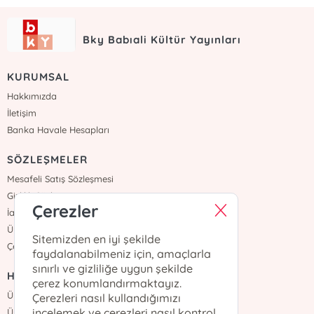
Bky Babıali Kültür Yayınları
KURUMSAL
Hakkımızda
İletişim
Banka Havale Hesapları
SÖZLEŞMELER
Mesafeli Satış Sözleşmesi
Gizlilik Sözleşmesi
Çerezler
İade ve Teslimat
Üyelik Sözleşmesi
Sitemizden en iyi şekilde
Çerez Politikası
faydalanabilmeniz için, amaçlarla
sınırlı ve gizliliğe uygun şekilde
HIZLI ERİŞİM
çerez konumlandırmaktayız.
Üye Ol
Çerezleri nasıl kullandığımızı
incelemek ve çerezleri nasıl kontrol
Üye Girişi