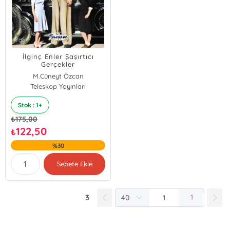
İlginç Enler Şaşırtıcı
Gerçekler
M.Cüneyt Özcan
Teleskop Yayınları
Stok : 1+
₺
175,00
122,50
₺
%30
Sepete Ekle
3
1