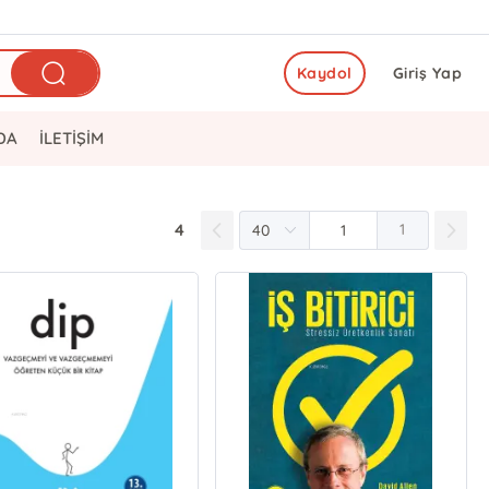
Kaydol
Giriş Yap
DA
İLETİŞİM
4
1