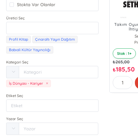
Stokta Var Olanlar
Üretici Seç
Takım Oyun
İhti
S
Profil Kitap
Çınaraltı Yayın Dağıtım
Pr
Babıali Kültür Yayıncılığı
Stok : 1+
₺
265,00
Kategori Seç
185,50
₺
İş Dünyası - Kariyer
Etiket Seç
Yazar Seç