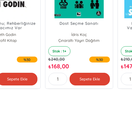
u; Rehberliğinize
Dost Seçme Sanatı
yacımız Var
Va
eth Godin
İdris Koç
ofil Kitap
Çınaraltı Yayın Dağıtım
Stok : 1+
Stok
₺
240,00
₺
210
%30
%30
168,00
14
₺
₺
Sepete Ekle
Sepete Ekle