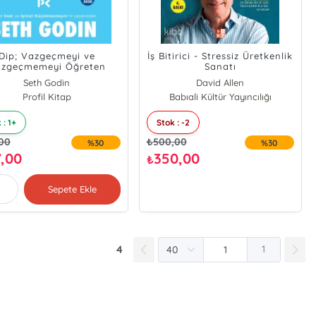
Dip; Vazgeçmeyi ve
İş Bitirici - Stressiz Üretkenlik
zgeçmemeyi Öğreten
Sanatı
Küçük Bir Kitap
Seth Godin
David Allen
Profil Kitap
Babıali Kültür Yayıncılığı
 : 1+
Stok : -2
,00
₺
500,00
%30
%30
7,00
350,00
₺
Sepete Ekle
4
1