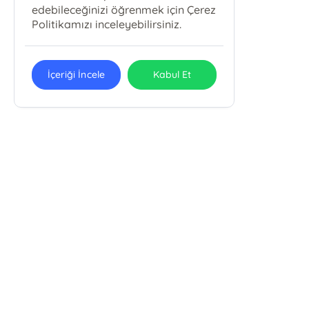
edebileceğinizi öğrenmek için Çerez
Politikamızı inceleyebilirsiniz.
İçeriği İncele
Kabul Et
Bky Babıali Kültür Yayınları