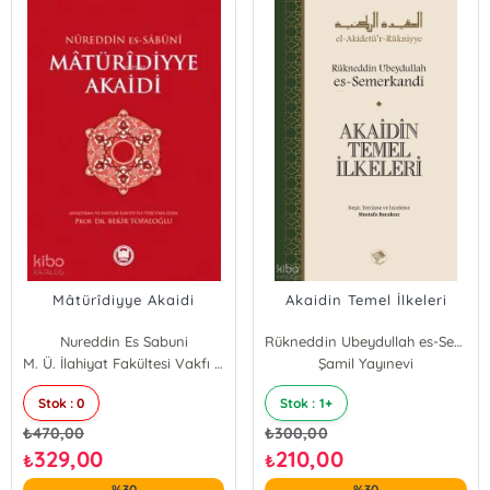
Mâtürîdiyye Akaidi
Akaidin Temel İlkeleri
Nureddin Es Sabuni
Rükneddin Ubeydullah es-Semerkandî
M. Ü. İlahiyat Fakültesi Vakfı Yayınları
Şamil Yayınevi
Stok : 0
Stok : 1+
₺
470,00
₺
300,00
329,00
210,00
₺
₺
%30
%30