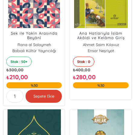
Şek ile Yakîn Arasında
Ana Hatlarıyla İslâm
Beyânî
Akâidi ve Kelâma Giriş
Yansımalar;Kelâmî-Felsefî
Rana al Salaymeh
Ahmet Saim Kılavuz
Tasavvurlar
Babıali Kültür Yayıncılığı
Ensar Neşriyat
Stok : 50+
Stok : 0
₺
300,00
₺
400,00
210,00
280,00
₺
₺
%30
%30
Sepete Ekle