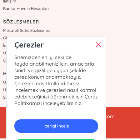
İletişim
Banka Havale Hesapları
SÖZLEŞMELER
Mesafeli Satış Sözleşmesi
Gizlilik Sözleşmesi
Çerezler
İade ve Teslimat
Üyelik Sözleşmesi
Sitemizden en iyi şekilde
Çerez Politikası
faydalanabilmeniz için, amaçlarla
sınırlı ve gizliliğe uygun şekilde
HIZLI ERİŞİM
çerez konumlandırmaktayız.
Üye Ol
Çerezleri nasıl kullandığımızı
incelemek ve çerezleri nasıl kontrol
Üye Girişi
edebileceğinizi öğrenmek için Çerez
Sipariş Takip
Politikamızı inceleyebilirsiniz.
babialikulturyayinlari@gmail.com
İçeriği İncele
0212 438 47 78