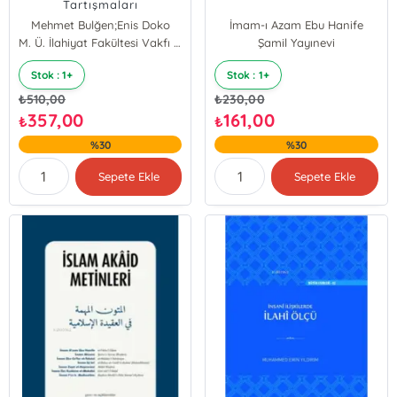
Tartışmaları
Mehmet Bulğen;Enis Doko
İmam-ı Azam Ebu Hanife
M. Ü. İlahiyat Fakültesi Vakfı Yayınları
Şamil Yayınevi
Stok : 1+
Stok : 1+
₺
510,00
₺
230,00
357,00
161,00
₺
₺
%30
%30
Sepete Ekle
Sepete Ekle