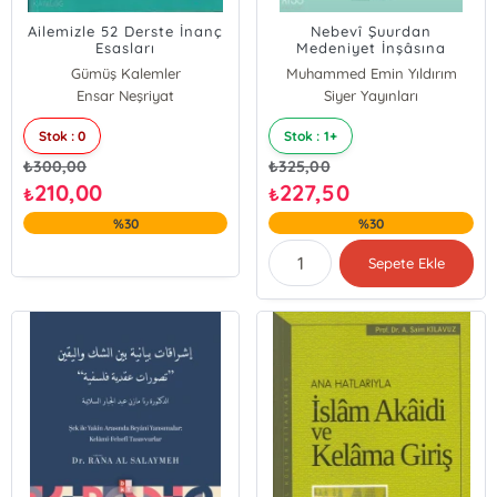
Ailemizle 52 Derste İnanç
Nebevî Şuurdan
Esasları
Medeniyet İnşâsına
Gümüş Kalemler
Muhammed Emin Yıldırım
Ensar Neşriyat
Siyer Yayınları
Stok : 0
Stok : 1+
₺
300,00
₺
325,00
210,00
227,50
₺
₺
%30
%30
Sepete Ekle