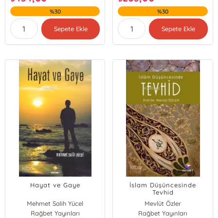
%30
%30
Sepete Ekle
Sepete Ekle
Hayat ve Gaye
İslam Düşüncesinde
Tevhid
Mehmet Salih Yücel
Mevlüt Özler
Rağbet Yayınları
Rağbet Yayınları