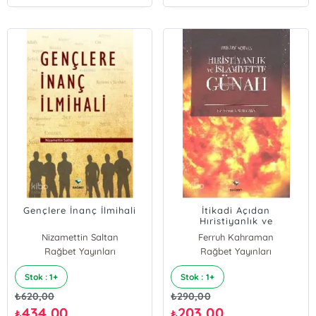
Gençlere İnanç İlmihali
İtikadi Açıdan
Hıristiyanlık ve
İslamiyet'te Günah
Nizamettin Saltan
Ferruh Kahraman
Rağbet Yayınları
Rağbet Yayınları
Stok : 1+
Stok : 1+
₺
620,00
₺
290,00
434,00
203,00
₺
₺