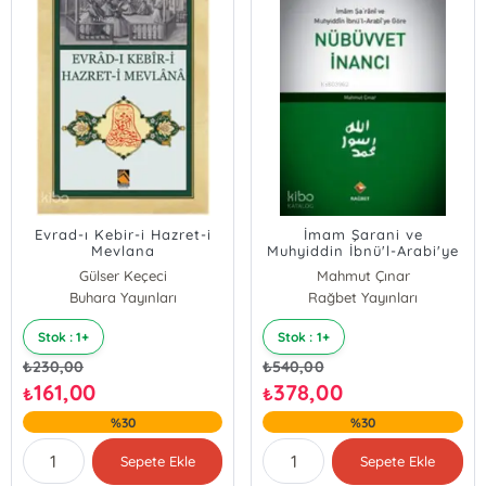
Evrad-ı Kebir-i Hazret-i
İmam Şarani ve
Mevlana
Muhyiddin İbnü'l-Arabi'ye
Göre Nübüvvet İnancı
Gülser Keçeci
Mahmut Çınar
Buhara Yayınları
Rağbet Yayınları
Stok : 1+
Stok : 1+
₺
230,00
₺
540,00
161,00
378,00
₺
₺
%30
%30
Sepete Ekle
Sepete Ekle