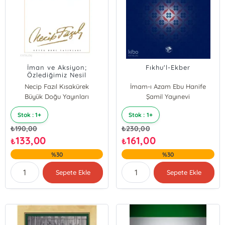
İman ve Aksiyon;
Fıkhu'l-Ekber
Özlediğimiz Nesil
Necip Fazıl Kısakürek
İmam-ı Azam Ebu Hanife
Büyük Doğu Yayınları
Şamil Yayınevi
Stok : 1+
Stok : 1+
₺
190,00
₺
230,00
133,00
161,00
₺
₺
%30
%30
Sepete Ekle
Sepete Ekle