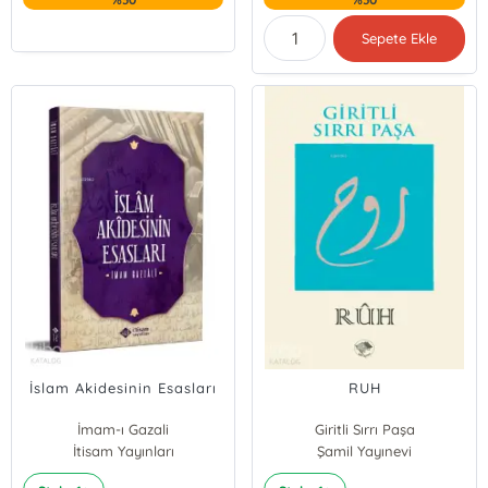
Sepete Ekle
İslam Akidesinin Esasları
RUH
İmam-ı Gazali
Giritli Sırrı Paşa
İtisam Yayınları
Şamil Yayınevi