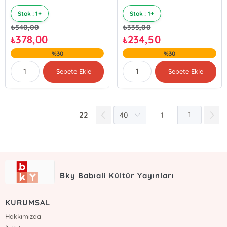
Stok : 1+
Stok : 1+
₺
540,00
₺
335,00
378,00
234,50
₺
₺
%30
%30
Sepete Ekle
Sepete Ekle
22
1
Bky Babıali Kültür Yayınları
KURUMSAL
Hakkımızda