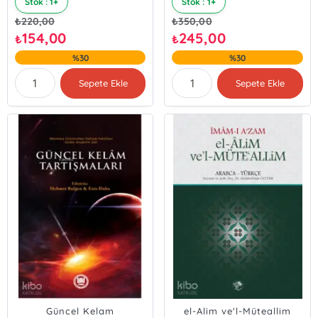
Stok : 1+
Stok : 1+
₺
220,00
₺
350,00
154,00
245,00
₺
₺
%30
%30
Sepete Ekle
Sepete Ekle
Güncel Kelam
el-Alim ve'l-Müteallim