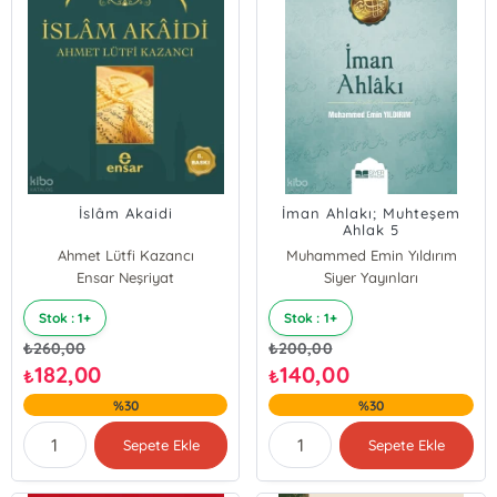
İslâm Akaidi
İman Ahlakı; Muhteşem
Ahlak 5
Ahmet Lütfi Kazancı
Muhammed Emin Yıldırım
Ensar Neşriyat
Siyer Yayınları
Stok : 1+
Stok : 1+
₺
260,00
₺
200,00
182,00
140,00
₺
₺
%30
%30
Sepete Ekle
Sepete Ekle