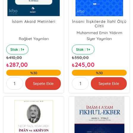
İslam Akaid Metinleri
İnsani İlişkilerde İlahî Ölçü
Ciltli
Muhammed Emin Yıldırım
Rağbet Yayınları
Siyer Yayınları
Stok : 1+
Stok : 1+
₺
410,00
₺
350,00
287,00
245,00
₺
₺
%30
%30
Sepete Ekle
Sepete Ekle