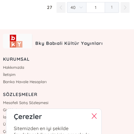
27
1
Bky Babıali Kültür Yayınları
KURUMSAL
Hakkımızda
İletişim
Banka Havale Hesapları
SÖZLEŞMELER
Mesafeli Satış Sözleşmesi
Gizlilik Sözleşmesi
Çerezler
İade ve Teslimat
Üyelik Sözleşmesi
Sitemizden en iyi şekilde
Çerez Politikası