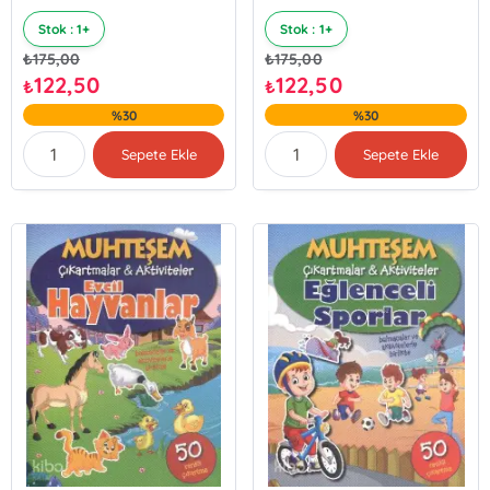
Stok : 1+
Stok : 1+
₺
175,00
₺
175,00
122,50
122,50
₺
₺
%30
%30
Sepete Ekle
Sepete Ekle