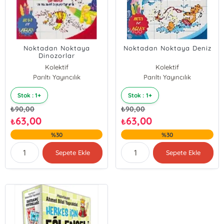
Noktadan Noktaya
Noktadan Noktaya Deniz
Dinozorlar
Kolektif
Kolektif
Parıltı Yayıncılık
Parıltı Yayıncılık
Stok : 1+
Stok : 1+
₺
90,00
₺
90,00
63,00
63,00
₺
₺
%30
%30
Sepete Ekle
Sepete Ekle