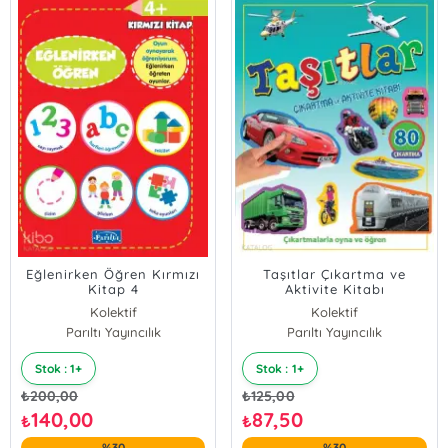
Eğlenirken Öğren Kırmızı
Taşıtlar Çıkartma ve
Kitap 4
Aktivite Kitabı
Kolektif
Kolektif
Parıltı Yayıncılık
Parıltı Yayıncılık
Stok : 1+
Stok : 1+
₺
200,00
₺
125,00
140,00
87,50
₺
₺
%30
%30