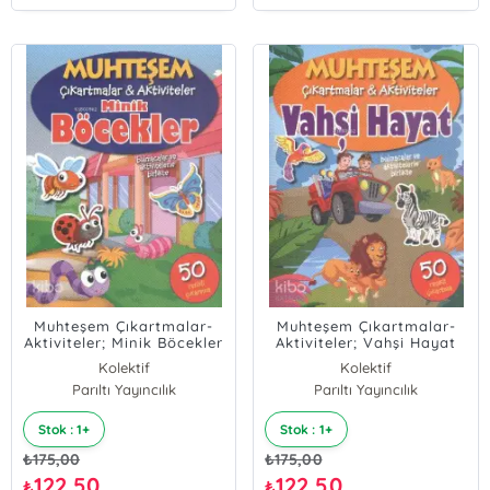
Muhteşem Çıkartmalar-
Muhteşem Çıkartmalar-
Aktiviteler; Minik Böcekler
Aktiviteler; Vahşi Hayat
Kolektif
Kolektif
Parıltı Yayıncılık
Parıltı Yayıncılık
Stok : 1+
Stok : 1+
₺
175,00
₺
175,00
122,50
122,50
₺
₺