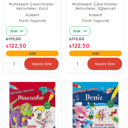
Muhteşem Çıkartmalar-
Muhteşem Çıkartmalar-
Aktiviteler; Evcil
Aktiviteler; Eğlenceli
Hayvanlar
Sporlar
Kolektif
Kolektif
Parıltı Yayıncılık
Parıltı Yayıncılık
Stok : 1+
Stok : 1+
₺
175,00
₺
175,00
122,50
122,50
₺
₺
%30
%30
Sepete Ekle
Sepete Ekle