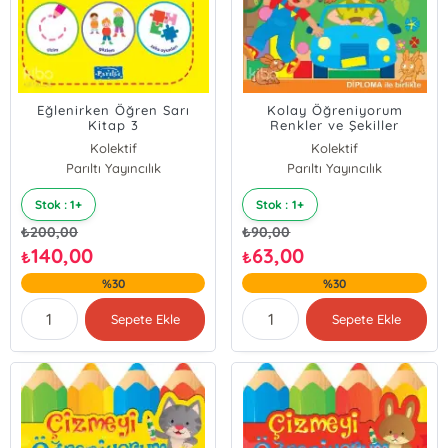
Eğlenirken Öğren Sarı
Kolay Öğreniyorum
Kitap 3
Renkler ve Şekiller
Kolektif
Kolektif
Parıltı Yayıncılık
Parıltı Yayıncılık
Stok : 1+
Stok : 1+
₺
200,00
₺
90,00
140,00
63,00
₺
₺
%30
%30
Sepete Ekle
Sepete Ekle