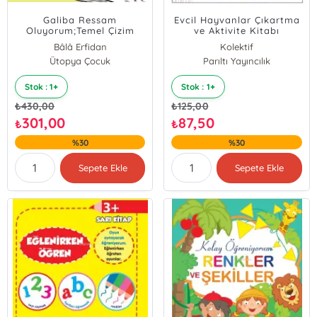
Galiba Ressam
Evcil Hayvanlar Çıkartma
Oluyorum;Temel Çizim
ve Aktivite Kitabı
Teknikleriyle Resimli Kitap
Bâlâ Erfidan
Kolektif
Yapımı
Ütopya Çocuk
Parıltı Yayıncılık
Stok : 1+
Stok : 1+
₺
430,00
₺
125,00
301,00
87,50
₺
₺
%30
%30
Sepete Ekle
Sepete Ekle