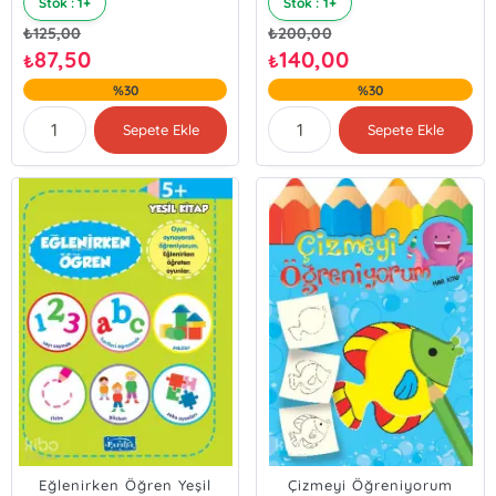
Stok : 1+
Stok : 1+
₺
125,00
₺
200,00
87,50
140,00
₺
₺
%30
%30
Sepete Ekle
Sepete Ekle
Eğlenirken Öğren Yeşil
Çizmeyi Öğreniyorum