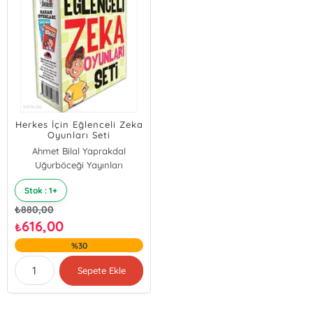
Herkes İçin Eğlenceli Zeka
Oyunları Seti
Ahmet Bilal Yaprakdal
Uğurböceği Yayınları
Stok : 1+
₺
880,00
616,00
₺
%30
Sepete Ekle