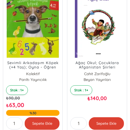
Sevimli Arkadaşım Köpek
Ağaç Okul; Çocuklara
(+4 Yaş); Oyna - Öğren
Afganistan Şiirleri
Serisi
Kolektif
Cahit Zarifoğlu
Parıltı Yayıncılık
Beyan Yayınları
Stok : 1+
Stok : 1+
140,00
₺
₺
90,00
63,00
₺
%30
Sepete Ekle
Sepete Ekle