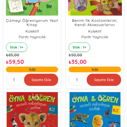
Çizmeyi Öğreniyorum Yeşil
Benim İlk Kostümlerim;
Kitap
Kendi Aksesuarlarını
Tasarla
Kolektif
Kolektif
Parıltı Yayıncılık
Parıltı Yayıncılık
Stok : 1+
Stok : 1+
₺
85,00
₺
50,00
59,50
35,00
₺
₺
%30
%30
Sepete Ekle
Sepete Ekle