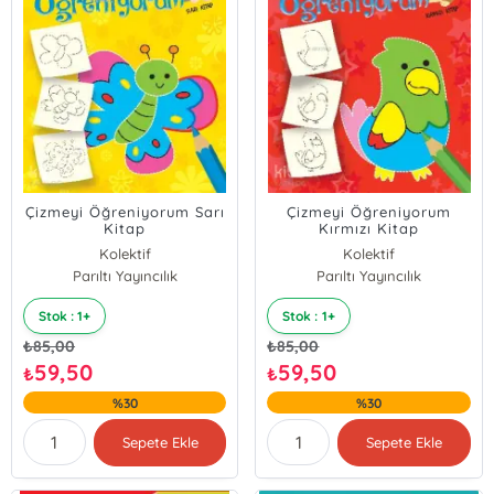
Çizmeyi Öğreniyorum Sarı
Çizmeyi Öğreniyorum
Kitap
Kırmızı Kitap
Kolektif
Kolektif
Parıltı Yayıncılık
Parıltı Yayıncılık
Stok : 1+
Stok : 1+
₺
85,00
₺
85,00
59,50
59,50
₺
₺
%30
%30
Sepete Ekle
Sepete Ekle