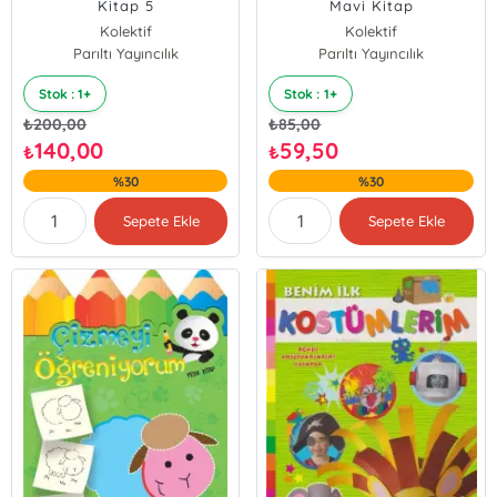
Kitap 5
Mavi Kitap
Kolektif
Kolektif
Parıltı Yayıncılık
Parıltı Yayıncılık
Stok : 1+
Stok : 1+
₺
200,00
₺
85,00
140,00
59,50
₺
₺
%30
%30
Sepete Ekle
Sepete Ekle