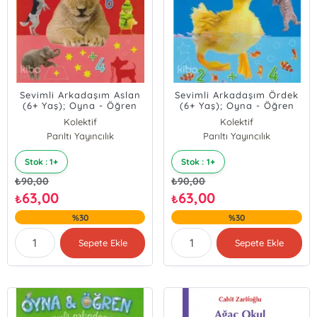
Sevimli Arkadaşım Aslan
Sevimli Arkadaşım Ördek
(6+ Yaş); Oyna - Öğren
(6+ Yaş); Oyna - Öğren
Serisi
Serisi
Kolektif
Kolektif
Parıltı Yayıncılık
Parıltı Yayıncılık
Stok : 1+
Stok : 1+
₺
90,00
₺
90,00
63,00
63,00
₺
₺
%30
%30
Sepete Ekle
Sepete Ekle