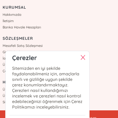
KURUMSAL
Hakkımızda
İletişim
Banka Havale Hesapları
SÖZLEŞMELER
Mesafeli Satış Sözleşmesi
Gizlilik Sözleşmesi
Çerezler
İade ve Teslimat
Üyelik Sözleşmesi
Sitemizden en iyi şekilde
Çerez Politikası
faydalanabilmeniz için, amaçlarla
sınırlı ve gizliliğe uygun şekilde
HIZLI ERİŞİM
çerez konumlandırmaktayız.
Üye Ol
Çerezleri nasıl kullandığımızı
incelemek ve çerezleri nasıl kontrol
Üye Girişi
edebileceğinizi öğrenmek için Çerez
Sipariş Takip
Politikamızı inceleyebilirsiniz.