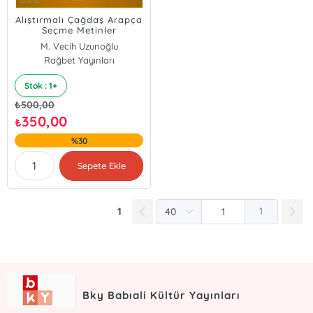
Alıştırmalı Çağdaş Arapça
Seçme Metinler
M. Vecih Uzunoğlu
Rağbet Yayınları
Stok : 1+
₺
500,00
350,00
₺
%30
Sepete Ekle
1
1
Bky Babıali Kültür Yayınları