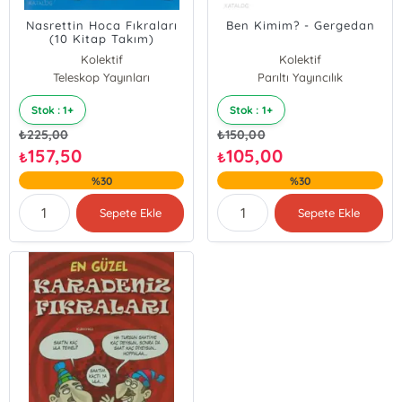
Nasrettin Hoca Fıkraları
Ben Kimim? - Gergedan
(10 Kitap Takım)
Kolektif
Kolektif
Teleskop Yayınları
Parıltı Yayıncılık
Stok : 1+
Stok : 1+
₺
225,00
₺
150,00
157,50
105,00
₺
₺
%30
%30
Sepete Ekle
Sepete Ekle