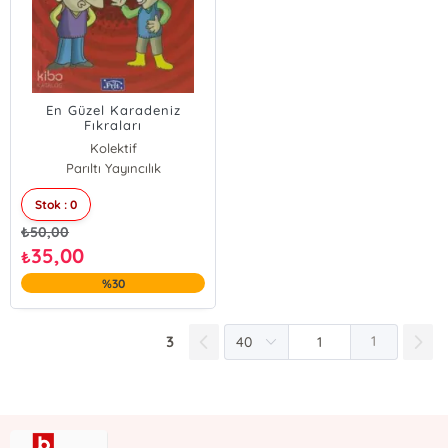
En Güzel Karadeniz
Fıkraları
Kolektif
Parıltı Yayıncılık
Stok : 0
₺
50,00
35,00
₺
%30
3
1