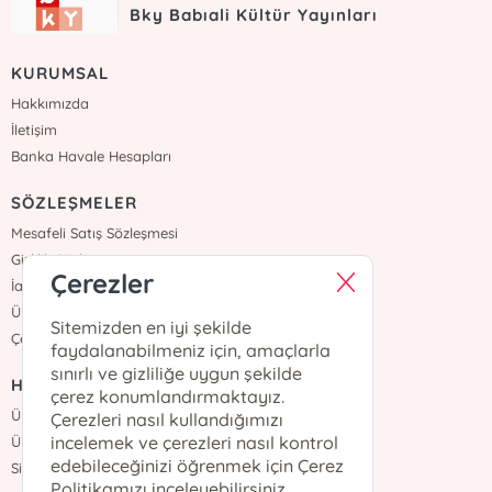
Bky Babıali Kültür Yayınları
KURUMSAL
Hakkımızda
İletişim
Banka Havale Hesapları
SÖZLEŞMELER
Mesafeli Satış Sözleşmesi
Gizlilik Sözleşmesi
Çerezler
İade ve Teslimat
Üyelik Sözleşmesi
Sitemizden en iyi şekilde
Çerez Politikası
faydalanabilmeniz için, amaçlarla
sınırlı ve gizliliğe uygun şekilde
HIZLI ERİŞİM
çerez konumlandırmaktayız.
Üye Ol
Çerezleri nasıl kullandığımızı
incelemek ve çerezleri nasıl kontrol
Üye Girişi
edebileceğinizi öğrenmek için Çerez
Sipariş Takip
Politikamızı inceleyebilirsiniz.