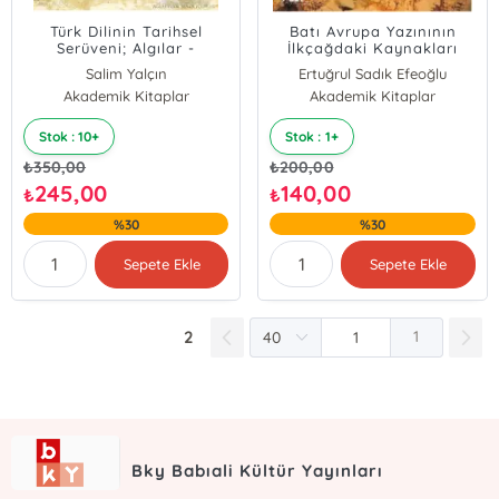
Türk Dilinin Tarihsel
Batı Avrupa Yazınının
Serüveni; Algılar -
İlkçağdaki Kaynakları
Gerçekler
Salim Yalçın
Ertuğrul Sadık Efeoğlu
Akademik Kitaplar
Akademik Kitaplar
Stok : 10+
Stok : 1+
₺
350,00
₺
200,00
245,00
140,00
₺
₺
%30
%30
Sepete Ekle
Sepete Ekle
2
1
Bky Babıali Kültür Yayınları