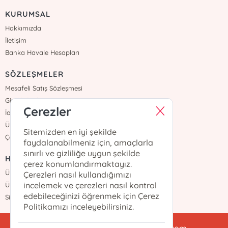
KURUMSAL
Hakkımızda
İletişim
Banka Havale Hesapları
SÖZLEŞMELER
Mesafeli Satış Sözleşmesi
Gizlilik Sözleşmesi
Çerezler
İade ve Teslimat
Üyelik Sözleşmesi
Sitemizden en iyi şekilde
Çerez Politikası
faydalanabilmeniz için, amaçlarla
sınırlı ve gizliliğe uygun şekilde
HIZLI ERİŞİM
çerez konumlandırmaktayız.
Üye Ol
Çerezleri nasıl kullandığımızı
incelemek ve çerezleri nasıl kontrol
Üye Girişi
edebileceğinizi öğrenmek için Çerez
Sipariş Takip
Politikamızı inceleyebilirsiniz.