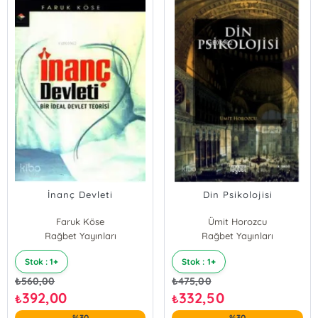
İnanç Devleti
Din Psikolojisi
Faruk Köse
Ümit Horozcu
Rağbet Yayınları
Rağbet Yayınları
Stok : 1+
Stok : 1+
₺
560,00
₺
475,00
392,00
332,50
₺
₺
%30
%30