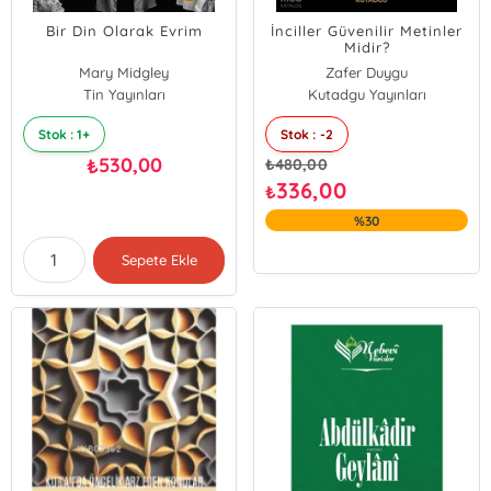
Bir Din Olarak Evrim
İnciller Güvenilir Metinler
Midir?
Mary Midgley
Zafer Duygu
Tin Yayınları
Kutadgu Yayınları
Stok : 1+
Stok : -2
530,00
₺
₺
480,00
336,00
₺
%30
Sepete Ekle