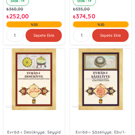
Stok : 1+
Stok : 1+
₺
360,00
₺
535,00
252,00
374,50
₺
₺
%30
%30
Sepete Ekle
Sepete Ekle
Evrâd-ı Desûkiyye; Seyyid
Evrâd-ı Şâzeliyye; Ebu'l-