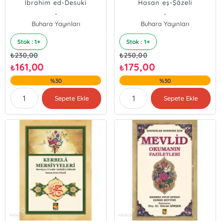
İbrahim ed-Desuki
Hasan eş-Şâzeli
Hazretlerinin evrad-ı
Hazretlerinin Evrâd-ı
-
-
Buhara Yayınları
Buhara Yayınları
Stok : 1+
Stok : 1+
₺
230,00
₺
250,00
161,00
175,00
₺
₺
%30
%30
Sepete Ekle
Sepete Ekle