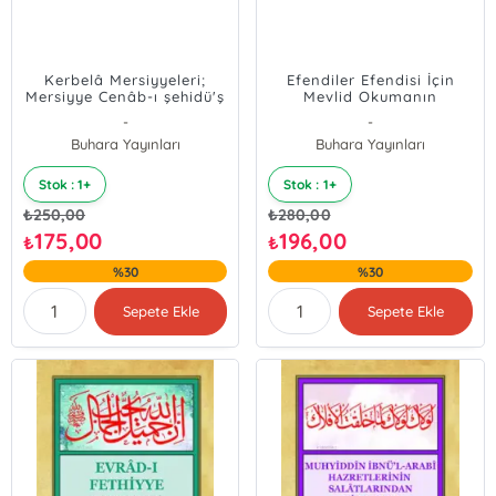
Kerbelâ Mersiyyeleri;
Efendiler Efendisi İçin
Mersiyye Cenâb-ı şehidü'ş
Mevlid Okumanın
Şüheda
Faziletleri
-
-
Buhara Yayınları
Buhara Yayınları
Stok : 1+
Stok : 1+
₺
250,00
₺
280,00
175,00
196,00
₺
₺
%30
%30
Sepete Ekle
Sepete Ekle