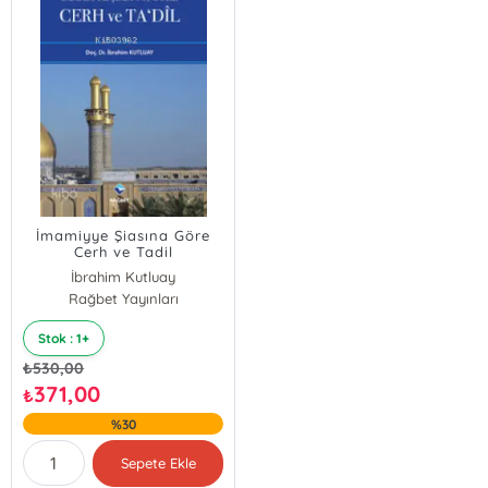
İmamiyye Şiasına Göre
Cerh ve Tadil
İbrahim Kutluay
Rağbet Yayınları
Stok : 1+
₺
530,00
371,00
₺
%30
Sepete Ekle