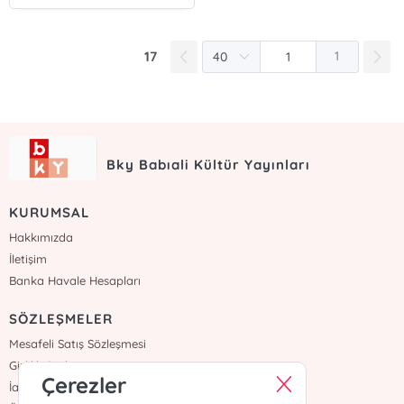
17
1
Bky Babıali Kültür Yayınları
KURUMSAL
Hakkımızda
İletişim
Banka Havale Hesapları
SÖZLEŞMELER
Mesafeli Satış Sözleşmesi
Gizlilik Sözleşmesi
Çerezler
İade ve Teslimat