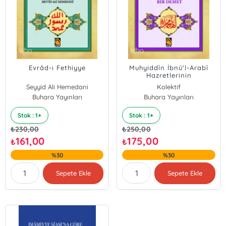
Evrâd-ı Fethiyye
Muhyiddîn İbnü'l-Arabî
Hazretlerinin
Salâtlarından Bir Demet
Seyyid Ali Hemedani
Kolektif
Buhara Yayınları
Buhara Yayınları
Stok : 1+
Stok : 1+
₺
230,00
₺
250,00
161,00
175,00
₺
₺
%30
%30
Sepete Ekle
Sepete Ekle