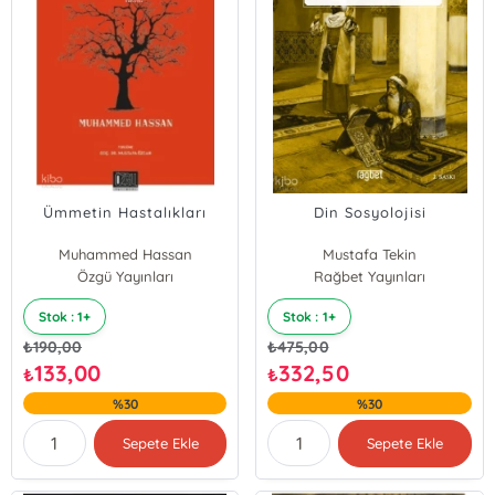
Ümmetin Hastalıkları
Din Sosyolojisi
Muhammed Hassan
Mustafa Tekin
Özgü Yayınları
Rağbet Yayınları
Stok : 1+
Stok : 1+
₺
190,00
₺
475,00
133,00
332,50
₺
₺
%30
%30
Sepete Ekle
Sepete Ekle