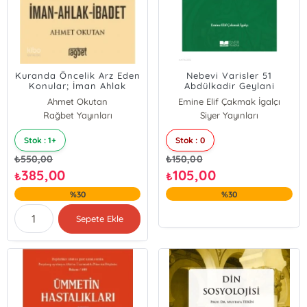
Kuranda Öncelik Arz Eden
Nebevi Varisler 51
Konular; İman Ahlak
Abdülkadir Geylani
İbadet
Ahmet Okutan
Emine Elif Çakmak İgalçı
Rağbet Yayınları
Siyer Yayınları
Stok : 1+
Stok : 0
₺
550,00
₺
150,00
385,00
105,00
₺
₺
%30
%30
Sepete Ekle