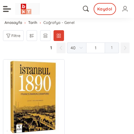
Kaydol
Anasayfa
Tarih
Coğrafya - Genel
Filtre
1
1