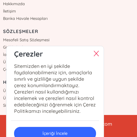
Hakkımızda
İletişim
Banka Havale Hesapları
SÖZLEŞMELER
Mesafeli Satış Sözleşmesi
Gizlilik Sözleşmesi
Çerezler
İade ve Teslimat
Üyelik Sözleşmesi
Sitemizden en iyi şekilde
Çerez Politikası
faydalanabilmeniz için, amaçlarla
sınırlı ve gizliliğe uygun şekilde
HIZLI ERİŞİM
çerez konumlandırmaktayız.
Üye Ol
Çerezleri nasıl kullandığımızı
incelemek ve çerezleri nasıl kontrol
Üye Girişi
edebileceğinizi öğrenmek için Çerez
Sipariş Takip
Politikamızı inceleyebilirsiniz.
babialikulturyayinlari@gmail.com
İçeriği İncele
0212 438 47 78