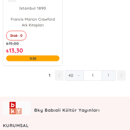
İstanbul 1890
Francis Marion Crawford
Ark Kitapları
Stok : 0
₺
19,00
13,30
₺
%30
1
1
Bky Babıali Kültür Yayınları
KURUMSAL