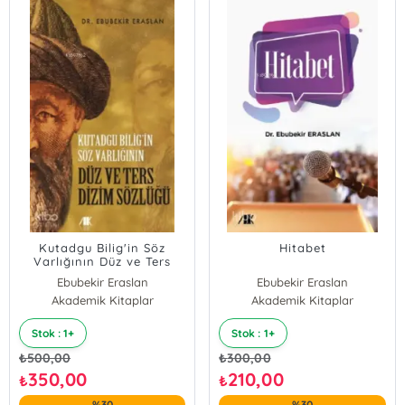
Kutadgu Bilig'in Söz
Hitabet
Varlığının Düz ve Ters
Dizim Sözlüğü
Ebubekir Eraslan
Ebubekir Eraslan
Akademik Kitaplar
Akademik Kitaplar
Stok : 1+
Stok : 1+
₺
500,00
₺
300,00
350,00
210,00
₺
₺
%30
%30