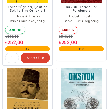
Hitabet;Ögeleri, Çeşitleri,
Türkish Diction For
Şekilleri ve Örnekleri
Foreigners
Ebubekir Eraslan
Ebubekir Eraslan
Babıali Kültür Yayıncılığı
Babıali Kültür Yayıncılığı
Stok : 10+
Stok : -5
₺
360,00
₺
360,00
252,00
252,00
₺
₺
%30
%30
Sepete Ekle