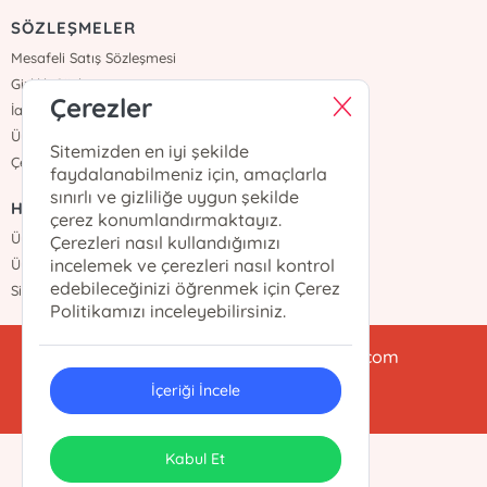
SÖZLEŞMELER
Mesafeli Satış Sözleşmesi
Gizlilik Sözleşmesi
Çerezler
İade ve Teslimat
Üyelik Sözleşmesi
Sitemizden en iyi şekilde
Çerez Politikası
faydalanabilmeniz için, amaçlarla
sınırlı ve gizliliğe uygun şekilde
HIZLI ERİŞİM
çerez konumlandırmaktayız.
Üye Ol
Çerezleri nasıl kullandığımızı
incelemek ve çerezleri nasıl kontrol
Üye Girişi
edebileceğinizi öğrenmek için Çerez
Sipariş Takip
Politikamızı inceleyebilirsiniz.
babialikulturyayinlari@gmail.com
İçeriği İncele
0212 438 47 78
ONSO
Tasarım & Uygulama
Kabul Et