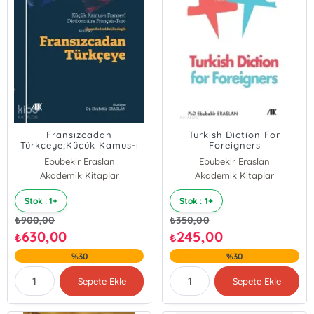
Fransızcadan
Turkish Diction For
Türkçeye;Küçük Kamus-ı
Foreigners
Fransevi Dictionnaire
Ebubekir Eraslan
Ebubekir Eraslan
Français-Turc
Akademik Kitaplar
Akademik Kitaplar
Stok : 1+
Stok : 1+
₺
900,00
₺
350,00
630,00
245,00
₺
₺
%30
%30
Sepete Ekle
Sepete Ekle