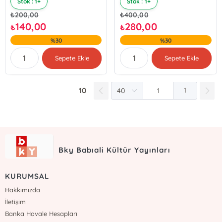
Stok : 1+
Stok : 1+
₺
200,00
₺
400,00
140,00
280,00
₺
₺
%30
%30
Sepete Ekle
Sepete Ekle
10
1
Bky Babıali Kültür Yayınları
KURUMSAL
Hakkımızda
İletişim
Banka Havale Hesapları