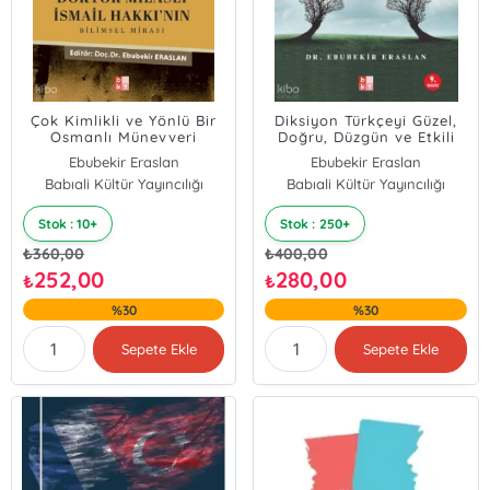
Çok Kimlikli ve Yönlü Bir
Diksiyon Türkçeyi Güzel,
Osmanlı Münevveri
Doğru, Düzgün ve Etkili
Doktor Milaslı İsmail
Konuşmak
Ebubekir Eraslan
Ebubekir Eraslan
Hakkı’nın Bilimsel Mirası
Babıali Kültür Yayıncılığı
Ercan Şen
Babıali Kültür Yayıncılığı
Nusret Gedik
Stok : 10+
Stok : 250+
Arif Hüdai Köken
Ensar Arif Sağbaş
₺
360,00
₺
400,00
Ahmet Nizamoğlu
252,00
280,00
₺
₺
Leyla İsayeva Özğan
%30
%30
Sepete Ekle
Sepete Ekle